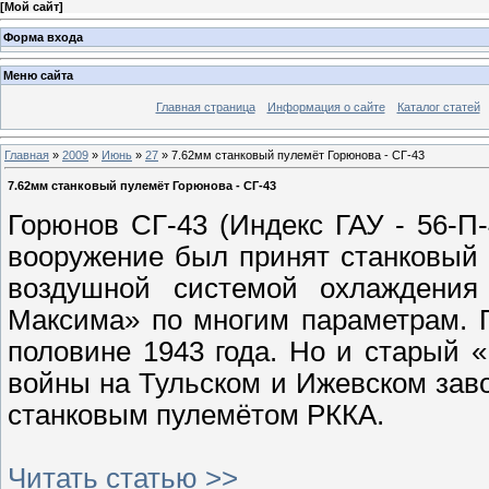
[
Мой сайт
]
Форма входа
Меню сайта
Главная страница
Информация о сайте
Каталог статей
Главная
»
2009
»
Июнь
»
27
» 7.62мм станковый пулемёт Горюнова - СГ-43
7.62мм станковый пулемёт Горюнова - СГ-43
Горюнов СГ-43 (Индекс ГАУ - 56-П-
вооружение был принят станковый
воздушной системой охлаждения 
Максима» по многим параметрам. П
половине 1943 года. Но и старый 
войны на Тульском и Ижевском зав
станковым пулемётом РККА.
Читать статью >>