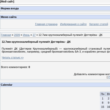
[
Мой сайт
]
Форма входа
Меню сайта
Главная страница
Информация о сайте
Каталог статей
Главная
»
2009
»
Июнь
»
27
» 12.7мм крупнокалиберный пулемёт Дегтярёва - ДК
12.7мм крупнокалиберный пулемёт Дегтярёва - ДК
Пулемёт ДК (Дегтярев Крупнокалиберный) — крупнокалиберный станковый пулем
бронеавтомобилях, например, средний бронеавтомобиль БА-3, и кораблях речных ф
Читать статью >>
Всего комментариев
:
0
Добавлять комментарии могу
[
Р
Calendar
Пн
Вт
1
2
8
9
15
16