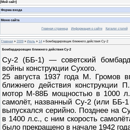
[
Мой сайт
]
Форма входа
Меню сайта
Главная страница
Информация о сайте
Каталог статей
Главная
»
2009
»
Июль
»
14
» Бомбардировщик ближнего действия Су-2
Бомбардировщик ближнего действия Су-2
Су-2 (ББ-1) —
советский
бомбард
войны конструкции Сухого.
25 августа 1937 года М. Громов 
ближнего действия конструкции П
мотор М-88Б мощностью в 1000 л.
самолёт, названный Су-2 (или ББ-
выпускался серийно. Позднее на С
в 1400 л.с., с ним скорость самолё
было прекращено в начале 1942 года