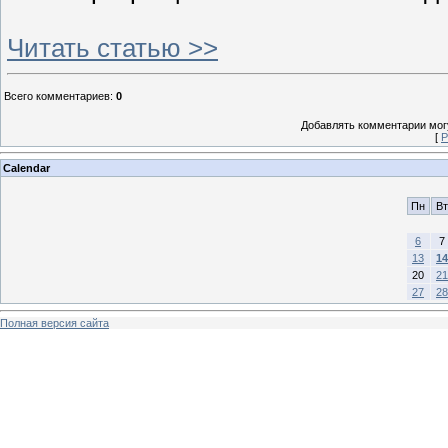
Читать статью >>
Всего комментариев
:
0
Добавлять комментарии могу
[
Р
Calendar
Пн
Вт
6
7
13
14
20
21
27
28
Полная версия сайта