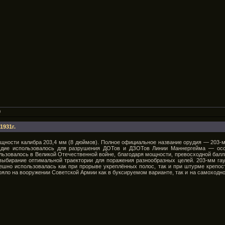
0
1931г.
щности калибра 203,4 мм (8 дюймов). Полное официальное название орудия — 203-мм
рудие использовалось для разрушения ДОТов и ДЗОТов Линии Маннергейма — о
льзовалось в Великой Отечественной войне, благодаря мощности, превосходной балл
выбирание оптимальной траектории для поражения разнообразных целей. 203-мм гауб
ешно использовалась как при прорыве укреплённых полос, так и при штурме крепос
тояло на вооружении Советской Армии как в буксируемом варианте, так и на самоходн