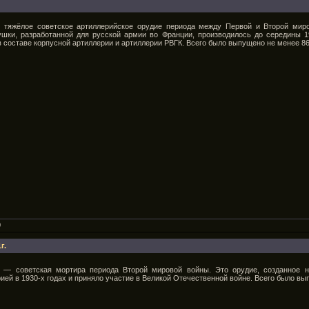
 тяжёлое советское артиллерийское орудие периода между Первой и Второй мир
шки, разработанной для русской армии во Франции, производилось до середины 19
в составе корпусной артиллерии и артиллерии РВГК. Всего было выпущено не менее 86
0
г.
 — советская мортира периода Второй мировой войны. Это орудие, созданное 
рией в 1930-х годах и приняло участие в Великой Отечественной войне. Всего было вы