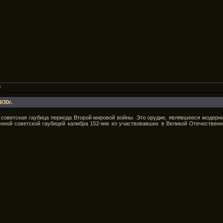
0
/30г.
— советская гаубица периода Второй мировой войны. Это орудие, являвшееся модерн
нной советской гаубицей калибра 152-мм из участвовавших в Великой Отечественн