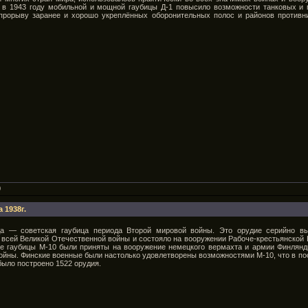
е в 1943 году мобильной и мощной гаубицы Д-1 повысило возможности танковых и 
 прорыву заранее и хорошо укреплённых оборонительных полос и районов противни
0
 1938г.
да — советская гаубица периода Второй мировой войны. Это орудие серийно вы
 всей Великой Отечественной войны и состояло на вооружении Рабоче-крестьянской 
ые гаубицы М-10 были приняты на вооружение немецкого вермахта и армии Финлянд
ойны. Финские военные были настолько удовлетворены возможностями М-10, что в по
 было построено 1522 орудия.