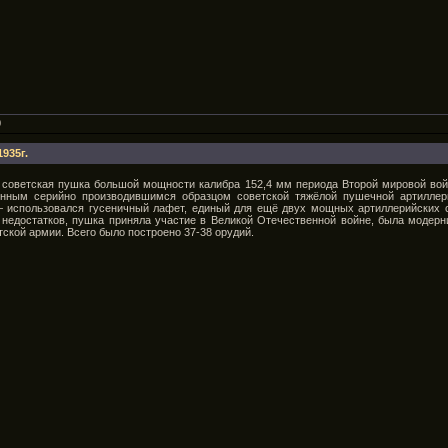
0
935г.
 советская пушка большой мощности калибра 152,4 мм периода Второй мировой во
нным серийно производившимся образцом советской тяжёлой пушечной артиллер
— использовался гусеничный лафет, единый для ещё двух мощных артиллерийских 
 недостатков, пушка приняла участие в Великой Отечественной войне, была модерн
ской армии. Всего было построено 37-38 орудий.