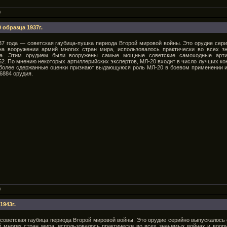
0
 образца 1937г.
37 года — советская гаубица-пушка периода Второй мировой войны. Это орудие сери
 на вооружении армий многих стран мира, использовалось практически во всех 
а. Этим орудием были вооружены самые мощные советские самоходные артил
2. По мнению некоторых артиллерийских экспертов, МЛ-20 входит в число лучших ко
 более сдержанные оценки признают выдающуюся роль МЛ-20 в боевом применении и
6884 орудия.
0
1943г.
 советская гаубица периода Второй мировой войны. Это орудие серийно выпускалось с
й многих стран мира, использовалось практически во всех значимых войнах и воо