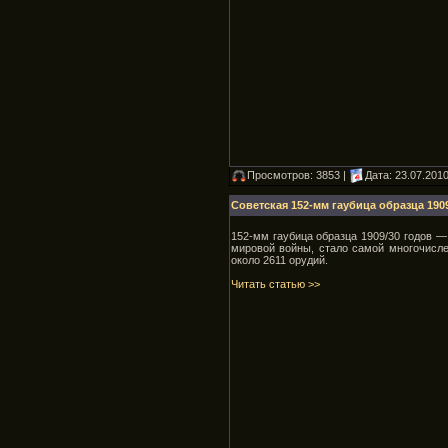
Просмотров: 3853 |
Дата:
23.07.201
Советская 152-мм гаубица образца 1909
152-мм гаубица образца 1909/30 годов 
мировой войны, стало самой многочисле
около 2611 орудий.
Читать статью >>