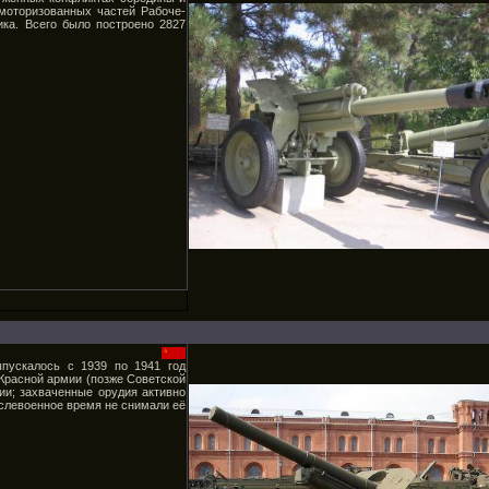
моторизованных частей Рабоче-
ка. Всего было построено 2827
пускалось с 1939 по 1941 год
Красной армии (позже Советской
ии; захваченные орудия активно
слевоенное время не снимали её