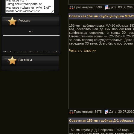
Просмотров: 3598 |
Дата:
03.08.201
Советская 152-мм гаубица-пушка МЛ-20
Реклама
152-мм гаубица-пушка МЛ-20 образца 19
год, состояло или до сих пор состоит
-->
конфликтах середины и конца XX век
Отечественной войны — СУ-152 и ИСУ-15
за весь период её существования. Даже
середины XX века. Всего было построено 
This feature is for Premium users only!
This feature is for Premium users only!
Читать статью >>
This feature is for Premium users only!
"
.
"
This feature is for Premium users
only!
Партнёры
Просмотров: 3475 |
Дата:
30.07.201
Советская 152-мм гаубица Д-1 образца 
152-мм гаубица Д-1 образца 1943 года —
до сих пор состоит на вооружении арми