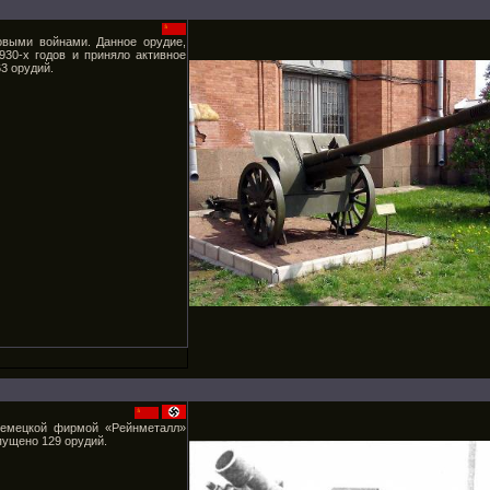
овыми войнами. Данное орудие,
30-х годов и приняло активное
3 орудий.
немецкой фирмой «Рейнметалл»
пущено 129 орудий.