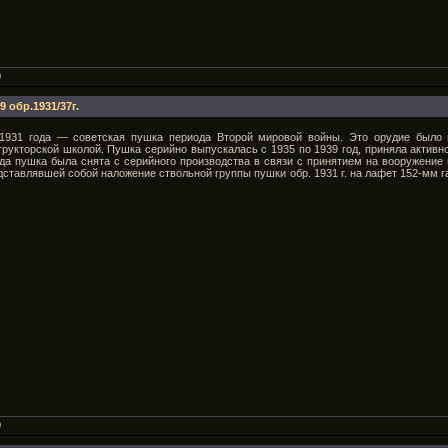
0
 обр.1931/37г.
 1931 года — советская пушка периода Второй мировой войны. Это орудие было
трукторской школой. Пушка серийно выпускалась с 1935 по 1939 год, приняла активн
ода пушка была снята с серийного производства в связи с принятием на вооружени
едставлявшей собой наложение ствольной группы пушки обр. 1931 г. на лафет 152-мм 
0