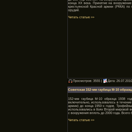
конца XX века. Принятие на вооружени
крестьянской Красной армии (РККА) по
орудий.
Читать статью >>
Просмотров: 3555 |
Дата:
26.07.201
Советская 152-мм гаубица М-10 образца
152-мм гаубица М-10 образца 1938 го
включительно, использовалось в течение
армии) до конца 1950-х годов. Трофейн
использовались в боях Второй мировой в
с вооружения вплоть до 2000 года. Всего
Читать статью >>