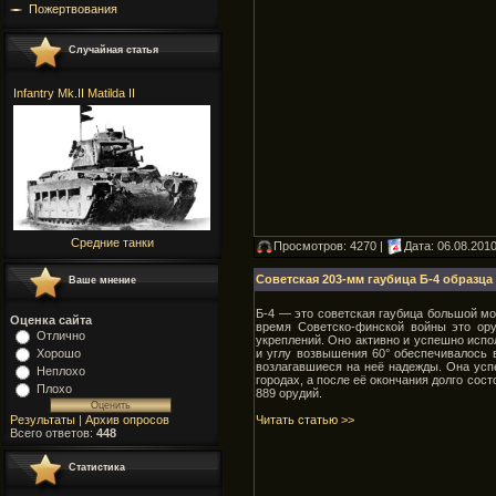
Пожертвования
Случайная статья
Infantry Mk.II Matilda II
Средние танки
Просмотров: 4270 |
Дата:
06.08.201
Советская 203-мм гаубица Б-4 образца 
Ваше мнение
Б-4 — это советская гаубица большой мо
Оценка сайта
время Советско-финской войны это о
Отлично
укреплений. Оно активно и успешно испо
и углу возвышения 60° обеспечивалось 
Хорошо
возлагавшиеся на неё надежды. Она усп
Неплохо
городах, а после её окончания долго сос
Плохо
889 орудий.
Читать статью >>
Результаты
|
Архив опросов
Всего ответов:
448
Статистика