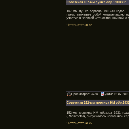
Советская 107-мм пушка обр.1910/30г.
107-мм пушка образца 1910/30 годов —
представлявшее собой модернизацию пу
участие в Великой Отечественной войне 
Читать статью >>
Просмотров: 3730 |
Дата:
16.07.201
Советская 152-мм мортира НМ обр.1931
152-мм мортира НМ образца 1931 года
(Rheinmetall), выпускалось небольшой се
Читать статью >>