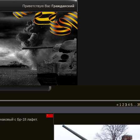
Приветствую Вас
Гражданский
«
1
2
3
4
5
...
3
наковый с Бр-18 лафет.