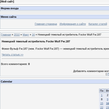
[
Мой сайт
]
Форма входа
Меню сайта
Главная страница
Информация о сайте
Каталог статей
Главная
»
2010
»
Март
»
16
» Немецкий тяжелый истребитель Focke Wulf Fw.187
Немецкий тяжелый истребитель Focke Wulf Fw.187
Фокке-Вульф Fw.187 (нем. Focke Wulf Fw.187) — немецкий тяжелый истребитель вре
Читать статью >>
Всего комментариев
:
0
Добавлять комментарии могу
[
Р
Calendar
Пн
Вт
1
2
8
9
15
16
22
23