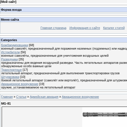
[
Мой сайт
]
Форма входа
Меню сайта
Главная страница
Информация о сайте
Каталог статей
Categories
Бомбардировщики
[68]
военный самолёт, предназначенный для поражения наземных (подземных) или надво
Истребители
[56]
военные самолёты, предназначенные для уничтожения воздушных целей
Разведчики
[35]
предназначены для ведения воздушной разведки. Часть летательных аппаратов разв
обнаруженные особо важные цели
Транспортные
[17]
летательный аппарат, предназначенный для выполнения транспортировки грузов
Штурмовики
[10]
боевой летательный аппарат (самолёт или вертолёт), предназначенный для штурмов
Авиационное вооружение
[19]
оружие, устанавливаемое на летательный аппарат
Главная
»
Статьи
»
Армейская авиация
»
Авиационное вооружение
MG-81