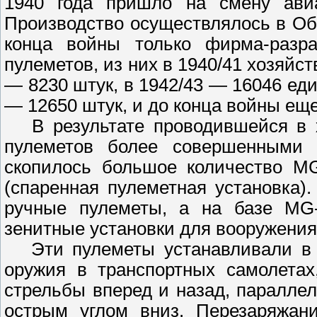
1940 года пришло на смену ави
Производство осуществлялось в О
конца войны только фирма-разра
пулеметов, из них в 1940/41 хозяй
— 8230 штук, в 1942/43 — 16046 еди
— 12650 штук, и до конца войны еще
В результате проводившейся в х
пулеметов более совершенными 
скопилось большое количество М
(спаренная пулеметная установка)
ручные пулеметы, а на базе MG-
зенитные установки для вооружения
Эти пулеметы устанавливали в к
оружия в транспортных самолетах
стрельбы вперед и назад, параллел
острым углом вниз. Перезаряжан