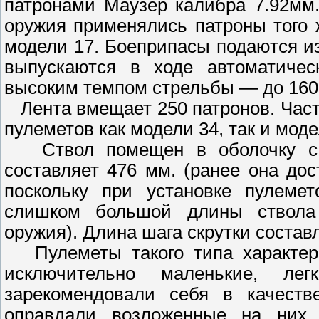
патронами Маузер калибра 7.92мм.
оружия применялись патроны того 
модели 17. Боеприпасы подаются и
выпускаются в ходе автоматичес
высоким темпом стрельбы — до 160
Лента вмещает 250 патронов. Част
пулеметов как модели 34, так и моде
Ствол помещен в оболочку с ж
составляет 476 мм. (ранее она до
поскольку при установке пулемет
слишком большой длины ствола 
оружия). Длина шага скрутки состав
Пулеметы такого типа характери
исключительно маленькие, ле
зарекомендовали себя в качеств
оправдали возложенные на них 