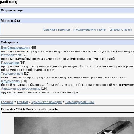
[
Мой сайт
]
Форма входа
Меню сайта
Главная страница
Информация о сайте
Каталог статей
Categories
Бомбардировщики
[68]
военный самолёт, предназначенный для поражения наземных (подземных) или надво
Истребители
[56]
военные самолёты, предназначенные для уничтожения воздушных целей
Разведчики
[35]
предназначены для ведения воздушной разведки. Часть летательных аппаратов разв
обнаруженные особо важные цели
Транспортные
[17]
летательный аппарат, предназначенный для выполнения транспортировки грузов
Штурмовики
[10]
боевой летательный аппарат (самолёт или вертолёт), предназначенный для штурмов
Авиационное вооружение
[19]
оружие, устанавливаемое на летательный аппарат
Главная
»
Статьи
»
Армейская авиация
»
Бомбардировщики
Brewster SB2A Buccaneer/Bermuda