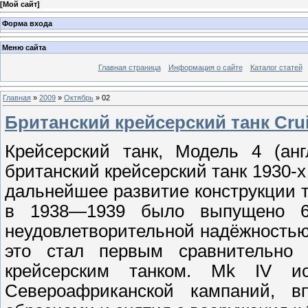
[
Мой сайт
]
Форма входа
Меню сайта
Главная страница
Информация о сайте
Каталог статей
Главная
»
2009
»
Октябрь
»
02
Британский крейсерский танк Crui
Крейсерский танк, Модель 4 (анг
британский крейсерский танк 1930-х 
дальнейшее развитие конструкции та
в 1938—1939 было выпущено 65
неудовлетворительной надёжностью
это стал первым сравнительно
крейсерским танком. Mk IV и
Североафриканской кампаний, 