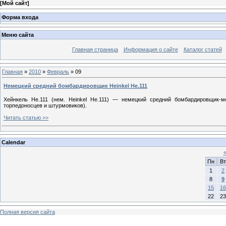
[
Мой сайт
]
Форма входа
Меню сайта
Главная страница
Информация о сайте
Каталог статей
Главная
»
2010
»
Февраль
»
09
Немецкий средний бомбардировщик Heinkel He.111
Хейнкель He.111 (нем. Heinkel He.111) — немецкий средний бомбардировщик
торпедоносцев и штурмовиков).
Читать статью >>
Calendar
Пн
Вт
1
2
8
9
15
16
22
23
Полная версия сайта