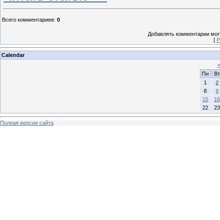
Всего комментариев
:
0
Добавлять комментарии могу
[
Р
Calendar
Пн
Вт
1
2
8
9
15
16
22
23
Полная версия сайта