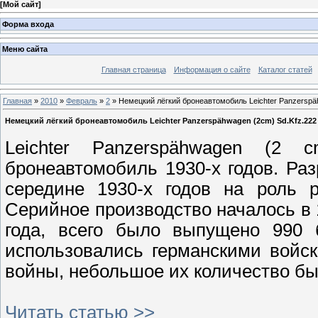
[
Мой сайт
]
Форма входа
Меню сайта
Главная страница
Информация о сайте
Каталог статей
Главная
»
2010
»
Февраль
»
2
» Немецкий лёгкий бронеавтомобиль Leichter Panzerspä
Немецкий лёгкий бронеавтомобиль Leichter Panzerspähwagen (2cm) Sd.Kfz.222
Leichter Panzerspähwagen (2 
бронеавтомобиль 1930-х годов. Ра
середине 1930-х годов на роль 
Серийное производство началось в 
года, всего было выпущено 990 б
использовались германскими войс
войны, небольшое их количество бы
Читать статью >>