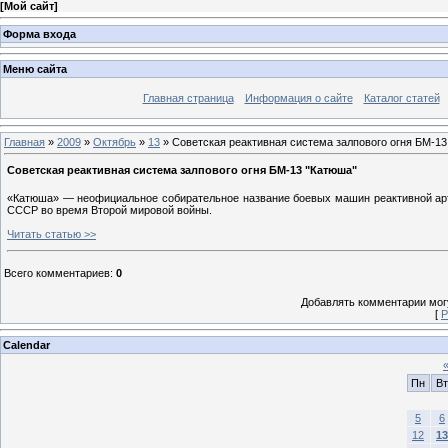
[
Мой сайт
]
Форма входа
Меню сайта
Главная страница
Информация о сайте
Каталог статей
Главная
»
2009
»
Октябрь
»
13
» Советская реактивная система залпового огня БМ-13
Советская реактивная система залпового огня БМ-13 "Катюша"
«Катюша» — неофициальное собирательное название боевых машин реактивной арти
СССР во время Второй мировой войны.
Читать статью >>
Всего комментариев
:
0
Добавлять комментарии могу
[
Р
Calendar
Пн
Вт
5
6
12
13