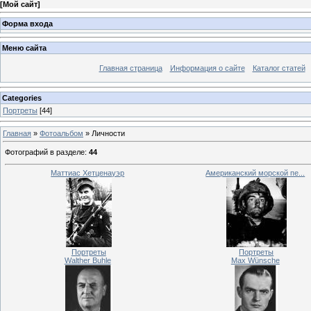
[
Мой сайт
]
Форма входа
Меню сайта
Главная страница
Информация о сайте
Каталог статей
Categories
Портреты
[44]
Главная
»
Фотоальбом
» Личности
Фотографий в разделе
:
44
Маттиас Хетценауэр
Американский морской пе...
Портреты
Портреты
Walther Buhle
Max Wünsche