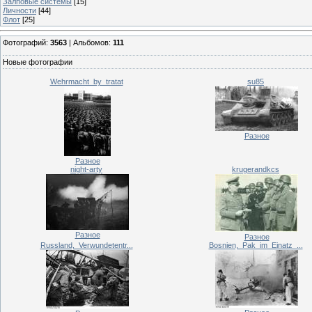
Залповые системы
[15]
Личности
[44]
Флот
[25]
Фотографий:
3563
| Альбомов:
111
Новые фотографии
Wehrmacht_by_tratat
su85
Разное
Разное
night-arty
krugerandkcs
Разное
Разное
Russland,_Verwundetentr...
Bosnien,_Pak_im_Einatz_...