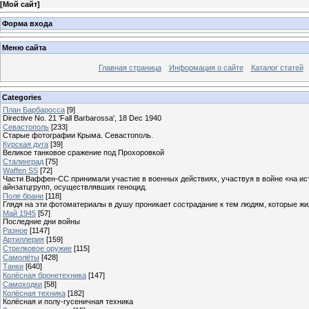
[
Мой сайт
]
Форма входа
Меню сайта
Главная страница
Информация о сайте
Каталог статей
Categories
План Барбаросса
[9]
Directive No. 21 'Fall Barbarossa', 18 Dec 1940
Севастополь
[233]
Старые фотографии Крыма. Севастополь.
Курская дуга
[39]
Великое танковое сражение под Прохоровкой
Сталинград
[75]
Waffen SS
[72]
Части Ваффен-СС принимали участие в военных действиях, участвуя в войне «на ист
айнзатцгрупп, осуществлявших геноцид.
Поле брани
[118]
Глядя на эти фотоматериалы в душу проникает сострадание к тем людям, которые жили
Май 1945
[57]
Последние дни войны
Разное
[1147]
Артиллерия
[159]
Стрелковое оружие
[115]
Самолёты
[428]
Танки
[640]
Колёсная бронетехника
[147]
Самоходки
[58]
Колёсная техника
[182]
Колёсная и полу-гусеничная техника