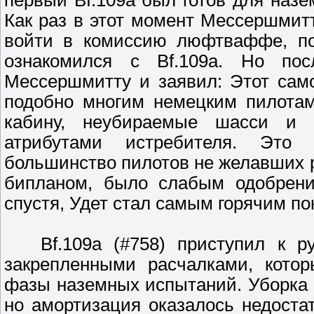
Как раз в этот момент Мессершмитт
войти в комиссию люфтваффе, пос
ознакомился с Bf.109a. Hо по
Мессершмитту и заявил: Этот само
подобно многим немецким пилотам
кабину, неубираемые шасси и 
атрибутами истребителя. Это 
большинство пилотов не желавших 
бипланом, было слабым одобрени
спустя, Удет стал самым горячим по
Bf.109a (#758) приступил к ру
закрепленными расчалками, кото
фазы наземных испытаний. Уборка 
но амортизация оказалось недоста