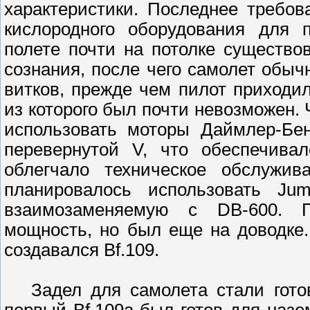
характеристики. Последнее требов
кислородного оборудования для п
полете почти на потолке существо
сознания, после чего самолет обыч
витков, прежде чем пилот приходи
из которого был почти невозможен. 
использовать моторы Даймлер-Бе
перевернутой V, что обеспечива
облегчало техническое обслужи
планировалось использовать Jum
взаимозаменяемую с DB-600. 
мощность, но был еще на доводке
создавался Bf.109.
Задел для самолета стали готови
первый Bf.109a был готов для назе