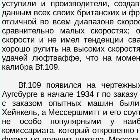
уступили и производители, созда
данным всех своих британских и фр
отличной во всем диапазоне скоро
сравнительно малых скоростях; 
скорости и не имел тенденции св
хорошо рулить на высоких скорост
удачей люфтваффе, что на момент
калибра Bf.109.
Bf.109 появился на чертежных
Аугсбурге в начале 1934 г по заказ
с заказом опытных машин были
Хейнкель, а Мессершмитт и его со
не особо популярными у наиб
комиссариата, который откровенно н
фирма не получит никогда. Мессерш