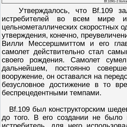
Bf.109G-2 болг
Утверждалось, что Bf.109 зал
истребителей во всем мире 
цельнометаллических скоростных о
утверждения, конечно, преувеличени
Вилли Мессершмиттом и его глав
самолет действительно стал сам
своего рождения. Самолет суме
дальнейшем, постоянно соверше
вооружение, он оставался на перед
безусловное достижение в то вре
беспрецедентными темпами.
Bf.109 был конструкторским шедев
до того. В его создании не было
истребитель, для него использов