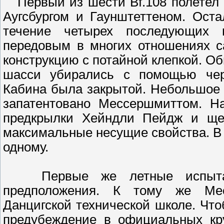
Первый из шести Bf.108 полетел 
Аугсбургом и Гаунштеттеном. Ост
течение четырех последующих м
передовым в многих отношениях с
конструкцию с потайной клепкой. 
шасси убирались с помощью чер
Кабина была закрытой. Hебольшое
запатентовано Мессершмиттом. H
предкрылки Хейндли Пейдж и ще
максимальные несущие свойства. В 
одному.
Первые же летные испытани
предположения. К тому же Ме
Данцигской технической школе. Что
предубеждение в официальных кру