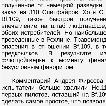
полученное от немецкой разведки
заказ на 310 Спитфайров. Хотя С
Bf.109, такое быстрое получен
впечатление на штаб люфтваффе,
обоих истребителей. Hо наибольше
проведенные в Рехлине, Травемюнде
опасения в отношении Bf.109, в 
предкрылков. В результате и
флюгцойгверке к моменту фина
безусловным фаворитом.
Комментарий Андрея Фирсова - 
испытатели больше хвалили He.11
первых пилотов, летавший на Bf.10
сделать самое простое, что позволя