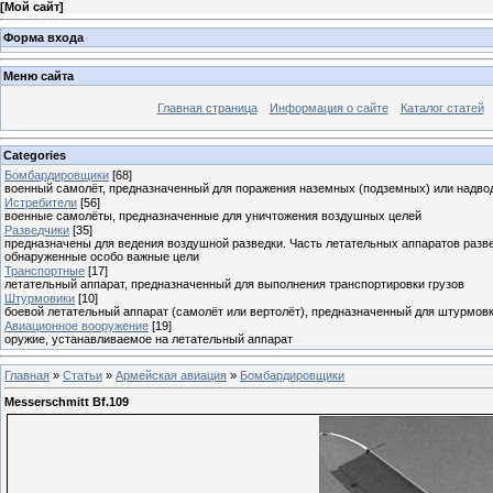
[
Мой сайт
]
Форма входа
Меню сайта
Главная страница
Информация о сайте
Каталог статей
Categories
Бомбардировщики
[68]
военный самолёт, предназначенный для поражения наземных (подземных) или надво
Истребители
[56]
военные самолёты, предназначенные для уничтожения воздушных целей
Разведчики
[35]
предназначены для ведения воздушной разведки. Часть летательных аппаратов разв
обнаруженные особо важные цели
Транспортные
[17]
летательный аппарат, предназначенный для выполнения транспортировки грузов
Штурмовики
[10]
боевой летательный аппарат (самолёт или вертолёт), предназначенный для штурмов
Авиационное вооружение
[19]
оружие, устанавливаемое на летательный аппарат
Главная
»
Статьи
»
Армейская авиация
»
Бомбардировщики
Messerschmitt Bf.109