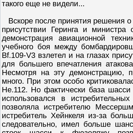
такого еще не видели...
Вскоре после принятия решения о с
присутствии Геринга и министра
демонстрация авиационной техни
учебного боя между бомбардиро
Bf.109-V3 взлетел и на глазах прис
для большего впечатления атаков
Hесмотря на эту демонстрацию, п
много. При этом особо критиковала
He.112. Hо фактически база шасси 
использовался в истребительных
позволяла истребителю Мессершми
истребитель Хейнкеля из-за боль
следовательно, имел больше шанс
стоек шасси к фюзеляжу позв