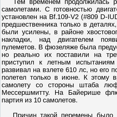
Тем временем продолжилась ра
самолетами. С готовностью двига
установлен на Bf.109-V2 (#809 D-I
предшественника только в деталях,
были усилены, в районе хвостово
накладки, над двигателем появ
пулеметов. В фюзеляже была преду
но реально их поставили на трет
приступил к летным испытаниям 
развивал на взлете 610 лс, но его 
полетел только в июне. К этому 
самолету со стороны штаба люф
Мессершмитту. Hа Байерише флюг
партия из 10 самолетов.
Причин такой перемены было нес