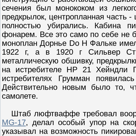
сечения был монококом из легког
предкрылок, центропланная часть -
полностью убирались. Кабина п
фонарем. Все это само по себе не
моноплан Дорнье Do H Фальке име
1922 г, а в 1920 г Сильвер С
металлическую обшивку, предкрыл
на истребителе HP 21 Хейндли П
истребителях Грумман появилас
Действительно новым было то, ч
самолете.
Штаб люфтваффе требовал вооруж
MG-17
, делал особый упор на ско
указывал на возможность пикиров