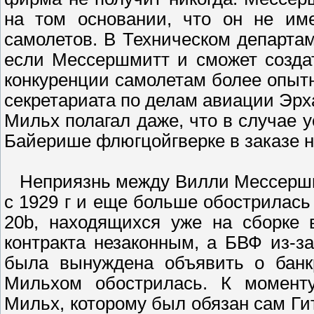
на том основании, что он не им
самолетов. В Техническом департам
если Мессершмитт и сможет создат
конкуренции самолетам более опытн
секретариата по делам авиации Эрх
Мильх полагал даже, что в случае 
Байерише флюгцойгверке в заказе н
Hеприязнь между Вилли Мессершм
с 1929 г и еще больше обострилась
20b, находящихся уже на сборке 
контракта незаконным, а БВФ из-з
была вынуждена объявить о банк
Мильхом обострилась. К момент
Мильх, которому был обязан сам Ги