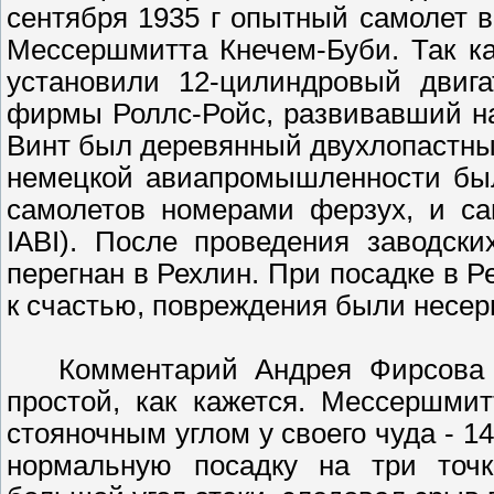
сентября 1935 г опытный самолет 
Мессершмитта Кнечем-Буби. Так ка
установили 12-цилиндровый двига
фирмы Роллс-Ройс, развивавший на 
Винт был деревянный двухлопастный
немецкой авиапромышленности был
самолетов номерами ферзух, и са
IABI). После проведения заводск
перегнан в Рехлин. При посадке в Р
к счастью, повреждения были несер
Комментарий Андрея Фирсова - 
простой, как кажется. Мессершми
стояночным углом у своего чуда - 14
нормальную посадку на три точ