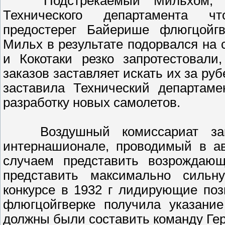
Подстрекаемый Мильхом, обе
Технического департамента ч
предостерег Байерише флюгцойгв
Мильх в результате подорвался на
и Кокотаки резко запротестовали
заказов заставляет искать их за ру
заставила Технический департам
разработку новых самолетов.
Воздушный комиссариат закл
интернашионале, проводимый в ав
случаем представить возрождаю
представить максимально силь
конкурсе в 1932 г лидирующие по
флюгцойгверке получила указание
должны были составить команду Ге