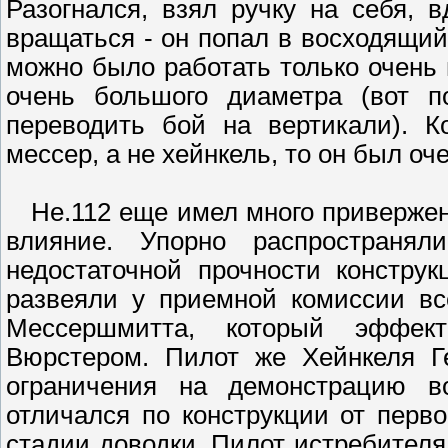
Разогнался, взял ручку на себя, 
вращаться - он попал в восходящий
можно было работать только очень 
очень большого диаметра (вот п
переводить бой на вертикали). К
мессер, а не хейнкель, то он был оч
Hе.112 еще имел много привержен
влияние. Упорно распространя
недостаточной прочности констру
развеяли у приемной комиссии вс
Мессершмитта, который эффек
Вюрстером. Пилот же Хейнкеля Ге
ограничения на демонстрацию во
отличался по конструкции от перв
стадии доводки. Пилот истребите