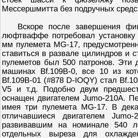
Мессершмитта без подручных средс
Вскоре после завершения фин
люфтваффе потребовал установку 
мм пулемета MG-17, предусмотрен
ставиться в развале цилиндров и с
пулеметов был 500 патронов. Эти
машинах Bf.109B-0, все 10 из ко
Bf.109B-01 (#878 D-IOQY) стал Bf.10
V5 и т.д. Подобно двум предшест
оснащен двигателем Jumo-210A. Пе
имея три пулемета MG-17. В дека
отличавшиеся двигателем Jumo
развивавшим на номинале 540 л
отдельных выреза для охлажд