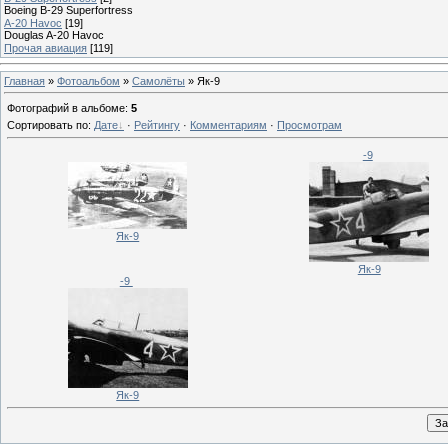
Boeing B-29 Superfortress
A-20 Havoc
[19]
Douglas A-20 Havoc
Прочая авиация
[119]
Главная
»
Фотоальбом
»
Самолёты
» Як-9
Фотографий в альбоме
:
5
Сортировать по
:
Дате
·
Рейтингу
·
Комментариям
·
Просмотрам
-9
Як-9
Як-9
-9
Як-9