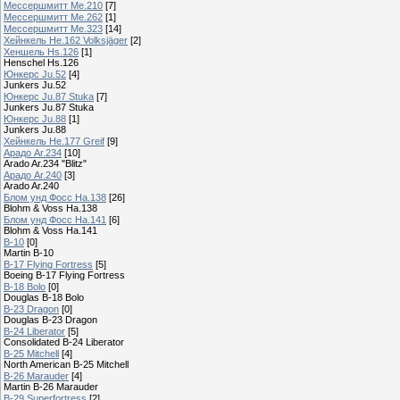
Мессершмитт Me.210
[7]
Мессершмитт Ме.262
[1]
Мессершмитт Ме.323
[14]
Хейнкель He.162 Volksjäger
[2]
Хеншель Hs.126
[1]
Henschel Hs.126
Юнкерс Ju.52
[4]
Junkers Ju.52
Юнкерс Ju.87 Stuka
[7]
Junkers Ju.87 Stuka
Юнкерс Ju.88
[1]
Junkers Ju.88
Хейнкель He.177 Greif
[9]
Арадо Ar.234
[10]
Arado Ar.234 "Blitz"
Арадо Ar.240
[3]
Arado Ar.240
Блом унд Фосс Ha.138
[26]
Blohm & Voss Ha.138
Блом унд Фосс Ha.141
[6]
Blohm & Voss Ha.141
B-10
[0]
Martin B-10
B-17 Flying Fortress
[5]
Boeing B-17 Flying Fortress
B-18 Bolo
[0]
Douglas B-18 Bolo
B-23 Dragon
[0]
Douglas B-23 Dragon
B-24 Liberator
[5]
Consolidated B-24 Liberator
B-25 Mitchell
[4]
North American B-25 Mitchell
B-26 Marauder
[4]
Martin B-26 Marauder
B-29 Superfortress
[2]