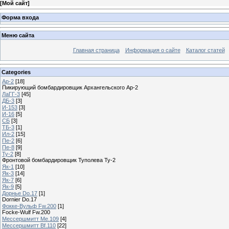
[
Мой сайт
]
Форма входа
Меню сайта
Главная страница
Информация о сайте
Каталог статей
Categories
Ар-2
[18]
Пикирующий бомбардировщик Архангельского Ар-2
ЛаГГ-3
[45]
ДБ-3
[3]
И-153
[3]
И-16
[5]
СБ
[3]
ТБ-3
[1]
Ил-2
[15]
Пе-2
[6]
Пе-8
[9]
Ту-2
[8]
Фронтовой бомбардировщик Туполева Ту-2
Як-1
[10]
Як-3
[14]
Як-7
[6]
Як-9
[5]
Дорнье Do.17
[1]
Dornier Do.17
Фокке-Вульф Fw.200
[1]
Focke-Wulf Fw.200
Мессершмитт Me.109
[4]
Мессершмитт Bf.110
[22]