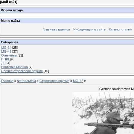
[
Мой сайт
]
Форма входа
Меню сайта
Главная страница
Информация о сайте
Каталог статей
Categories
MG-34
[25]
MG-42
[37]
Огнемёты
[23]
ППШ
[9]
ДП
[4]
Винтовка Мосина
[7]
Прочее стрелковое оружие
[10]
Главная
»
Фотоальбом
»
Стрелковое оружие
»
MG-42
»
German soldiers with M