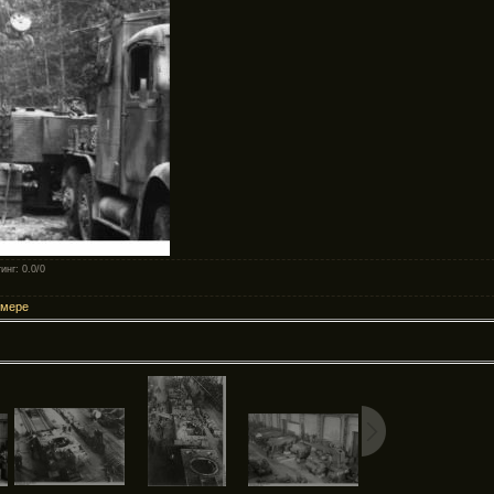
инг
: 0.0/0
змере