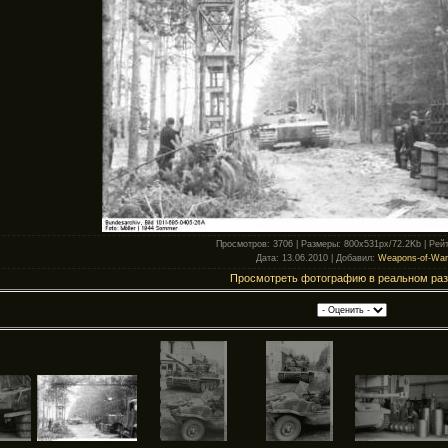
Просмотров
: 3706 |
Размеры
: 800x531px/72.2Kb |
Рейт
Дата
: 13.06.2010 |
Добавил
:
Weapons-of-War
Просмотреть фотографию в реальном ра