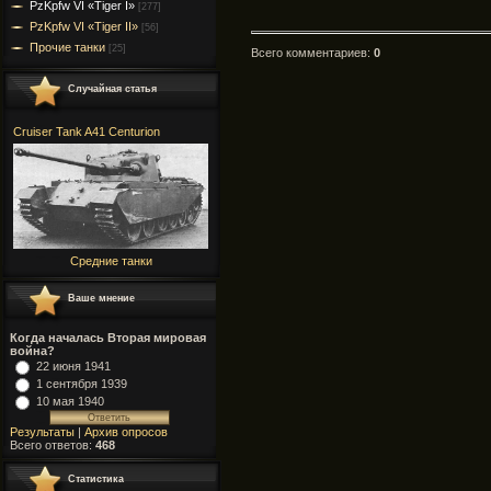
PzKpfw VI «Tiger I»
[277]
PzKpfw VI «Tiger II»
[56]
Прочие танки
[25]
Всего комментариев
:
0
Случайная статья
Cruiser Tank A41 Centurion
Средние танки
Ваше мнение
Когда началась Вторая мировая
война?
22 июня 1941
1 сентября 1939
10 мая 1940
Результаты
|
Архив опросов
Всего ответов:
468
Статистика