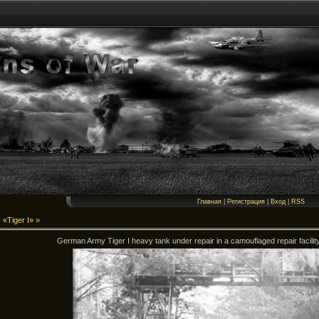
Главная
|
Регистрация
|
Вход
|
RSS
 «Tiger I»
»
German Army Tiger I heavy tank under repair in a camouflaged repair facilit