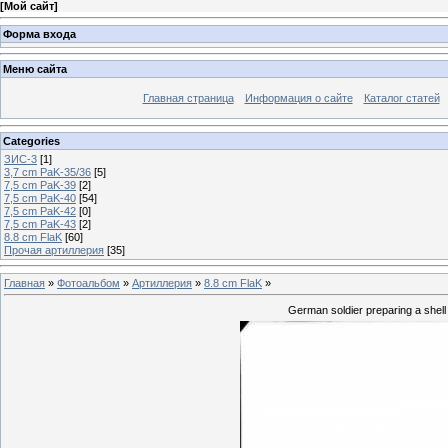
[
Мой сайт
]
Форма входа
Меню сайта
Главная страница
Информация о сайте
Каталог статей
Categories
ЗИС-3
[1]
3,7 cm PaK-35/36
[5]
7,5 cm PaK-39
[2]
7,5 cm PaK-40
[54]
7,5 cm PaK-42
[0]
7,5 cm PaK-43
[2]
8.8 cm FlaK
[60]
Прочая артиллерия
[35]
Главная
»
Фотоальбом
»
Артиллерия
»
8.8 cm FlaK
»
German soldier preparing a shell