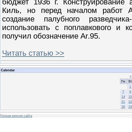
бюджет 1936 г. Конструирование 
Киль, но перед началом работ А
создание палубного разведчика
использовать с поплавкового и к
получил обозначение Аr.95.
Читать статью >>
Calendar
«
Пн
Вт
1
7
8
14
15
21
22
28
29
Полная версия сайта