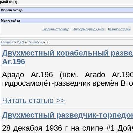
[
Мой сайт
]
Форма входа
Меню сайта
Главная страница
Информация о сайте
Каталог статей
Главная
»
2009
»
Сентябрь
»
05
Двухместный корабельный разве
Ar.196
Арадо Ar.196 (нем. Arado Ar.1
гидросамолёт-разведчик времён Вт
Читать статью >>
Двухместный разведчик-торпедон
28 декабpя 1936 г на слипе #1 До