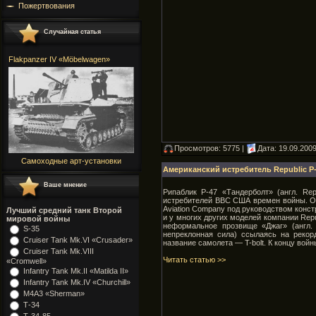
Пожертвования
Случайная статья
Flakpanzer IV «Möbelwagen»
Просмотров: 5775 |
Дата:
19.09.200
Самоходные арт-установки
Американский истребитель Republic P-
Ваше мнение
Рипаблик P-47 «Тандерболт» (англ. Re
истребителей ВВС США времен войны. Ос
Aviation Company под руководством конст
Лучший средний танк Второй
и у многих других моделей компании Repu
мировой войны
неформальное прозвище «Джаг» (англ. 
S-35
непреклонная сила) ссылаясь на реко
Cruiser Tank Mk.VI «Crusader»
название самолета — T-bolt. К концу во
Cruiser Tank Mk.VIII
Читать статью >>
«Cromwell»
Infantry Tank Mk.II «Matilda II»
Infantry Tank Mk.IV «Churchill»
М4А3 «Sherman»
Т-34