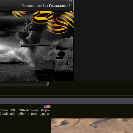
Приветствую Вас
Гражданский
бителем ВВС США периода Второй
орейской войне и ряде других