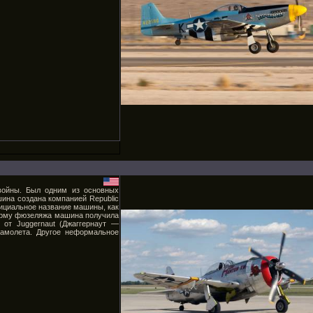
 войны. Был одним из основных
ина создана компанией Republic
фициальное название машины, как
 форму фюзеляжа машина получила
 от Juggernaut (Джаггернаут —
самолета. Другое неформальное