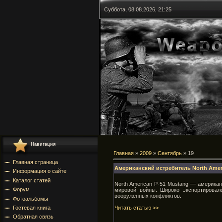
Суббота, 08.08.2026, 21:25
Навигация
Главная
»
2009
»
Сентябрь
»
19
Главная страница
Американский истребитель North Amer
Информация о сайте
Каталог статей
North American P-51 Mustang — америка
Форум
мировой войны. Широко экспортировал
вооружённых конфликтов.
Фотоальбомы
Читать статью >>
Гостевая книга
Обратная связь