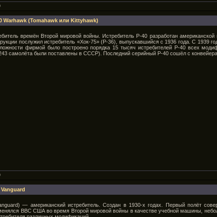
9
0 Warhawk (Tomahawk или Kittyhawk)
требитель времён Второй мировой войны. Истребитель P-40 разработан американской 
нструкции послужил истребитель «Хок-75» (P-36), выпускавшийся с 1936 года. С 1939 
ожности фирмой было построено порядка 15 тысяч истребителей P-40 всех модиф
2243 самолёта были поставлены в СССР). Последний серийный P-40 сошёл с конвейера 
9
 Vanguard
 Vanguard) — американский истребитель. Создан в 1930-х годах. Первый полёт сове
рименялся ВВС США во время Второй мировой войны в качестве учебной машины, небо
истребителя различных модификаций.