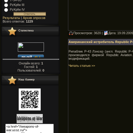
Т-34-85
PzKpfw III
PzKpfw IV
Результаты
|
Архив опросов
Всего ответов:
1229
Статистика
Просмотров: 3620 |
Дата:
19.09.200
Американский истребитель Republic P-
Рипаблик P-43 Лэнсер (англ. Republic P
производился фирмой Republic Aviati
модификаций.
Онлайн всего:
1
Читать статью >>
Гостей:
1
Пользователей:
0
Наш баннер