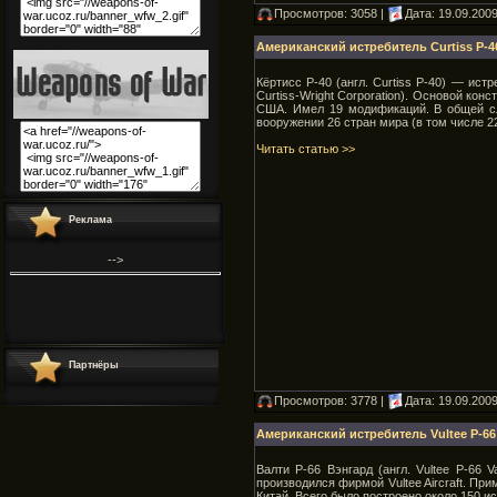
Просмотров: 3058 |
Дата:
19.09.200
Американский истребитель Curtiss P-4
Кёртисс P-40 (англ. Curtiss P-40) — ис
Curtiss-Wright Corporation). Основой ко
США. Имел 19 модификаций. В общей сл
вооружении 26 стран мира (в том числе 
Читать статью >>
Реклама
-->
This feature is for Premium users only!
This feature is for Premium users only!
This feature is for Premium users only!
Партнёры
"
.
"
This feature is for Premium users
only!
Просмотров: 3778 |
Дата:
19.09.200
Американский истребитель Vultee P-66
Валти P-66 Вэнгард (англ. Vultee P-66
производился фирмой Vultee Aircraft. П
Китай. Всего было построено около 150 