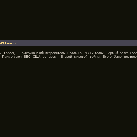
9
43 Lancer
-43 Lancer) — американский истребитель. Создан в 1930-х годах. Первый полёт сов
on. Применялся ВВС США во время Второй мировой войны. Всего было построе