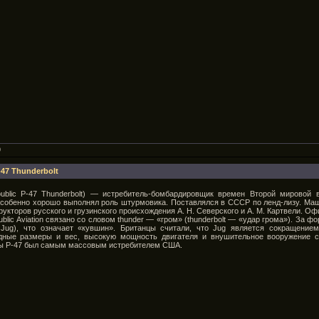
9
47 Thunderbolt
public P-47 Thunderbolt) — истребитель-бомбардировщик времен Второй мировой
обенно хорошо выполнял роль штурмовика. Поставлялся в СССР по ленд-лизу. Маш
рукторов русского и грузинского происхождения А. Н. Северского и А. М. Картвели. О
blic Aviation связано со словом thunder — «гром» (thunderbolt — «удар грома»). За
Jug), что означает «кувшин». Британцы считали, что Jug является сокращением
рдные размеры и вес, высокую мощность двигателя и внушительное вооружение 
йны P-47 был самым массовым истребителем США.