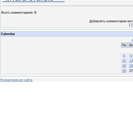
Всего комментариев
:
0
Добавлять комментарии могу
[
Р
Calendar
Пн
Вт
5
6
12
13
19
20
26
27
Полная версия сайта