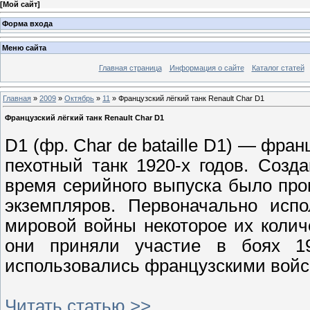
[
Мой сайт
]
Форма входа
Меню сайта
Главная страница
Информация о сайте
Каталог статей
Главная
»
2009
»
Октябрь
»
11
» Французский лёгкий танк Renault Char D1
Французский лёгкий танк Renault Char D1
D1 (фр. Char de bataille D1) — фран
пехотный танк 1920-х годов. Созд
время серийного выпуска было про
экземпляров. Первоначально исп
мировой войны некоторое их коли
они приняли участие в боях 1
использовались французскими войск
Читать статью >>