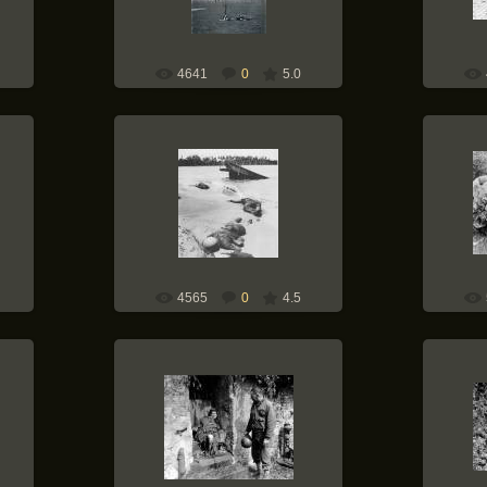
4641
0
5.0
ach
12.05.2010
r
Weapons-of-War
4565
0
4.5
12.05.2010
Weapons-of-War