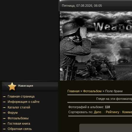
Пятница, 07.08.2026, 06:05
Навигация
Главная
»
Фотоальбом
» Поле брани
Главная страница
Глядя на эти фотоматер
Информация о сайте
Фотографий в альбоме
:
118
Каталог статей
Сортировать по
:
Дате
·
Рейтингу
·
Комме
Форум
Фотоальбомы
Гостевая книга
Обратная связь