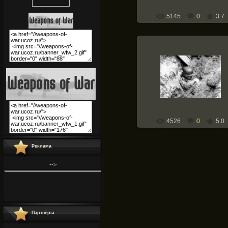
5145
0
3.7
12.05.2010
Weapons-of-War
4526
0
5.0
Реклама
-->
This feature is for Premium users only!
This feature is for Premium users only!
This feature is for Premium users only!
Партнёры
"
.
"
This feature is for Premium users
only!