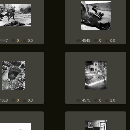
05.10.2011
05.10.2011
тские солдаты бегут к
Сгоревший советский легкий
зиции в бою в Берлине. На
танк БТ-7, из которого так и не
м плане убитый немецкий
успел выбраться механик-
т из RAD (Reichs Arb...
водитель
Weapons-of-War
Weapons-of-War
4447
0
0.0
4545
0
0.0
05.10.2011
05.10.2011
Иван Александрович Кичигин на
рмеец, погибший в своем
могиле друга Григория
окопе. 1941
Афанасьевича Козлова в Берлине
в начале мая 1945-го года
Weapons-of-War
Weapons-of-War
4618
0
0.0
4575
0
2.0