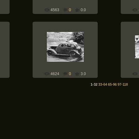
4563
0
0.0
12.05.2010
Bunde
Sü
Weapons-of-War
Sowjet
4624
0
3.0
1-32
33-64
65-96
97-118