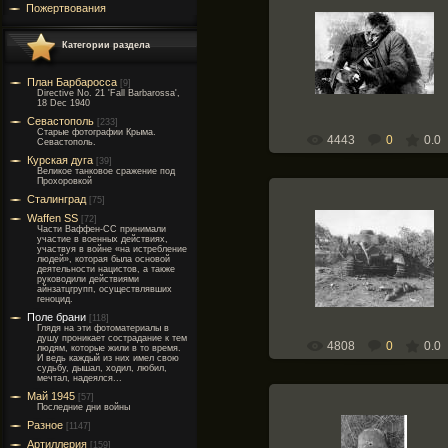
Пожертвования
05.10.2011
Убитый мальчик Витя Черевич
Категории раздела
с голубем в руках. Ростов-н
Дону
План Барбаросса
[9]
Weapons-of-War
Directive No. 21 'Fall Barbarossa',
18 Dec 1940
Севастополь
[233]
Старые фотографии Крыма.
4443
0
0.0
Севастополь.
Курская дуга
[39]
Великое танковое сражение под
Прохоровкой
Сталинград
[75]
Waffen SS
[72]
Части Ваффен-СС принимали
05.10.2011
участие в военных действиях,
участвуя в войне «на истребление
Сгоревшие немецкие танкист
людей», которая была основой
танк Pz.Kpfw. IV
деятельности нацистов, а также
руководили действиями
Weapons-of-War
айнзатцгрупп, осуществлявших
геноцид.
Поле брани
[118]
Глядя на эти фотоматериалы в
душу проникает сострадание к тем
4808
0
0.0
людям, которые жили в то время.
И ведь каждый из них имел свою
судьбу, дышал, ходил, любил,
мечтал, надеялся...
Май 1945
[57]
Последние дни войны
Разное
[1147]
Артиллерия
[159]