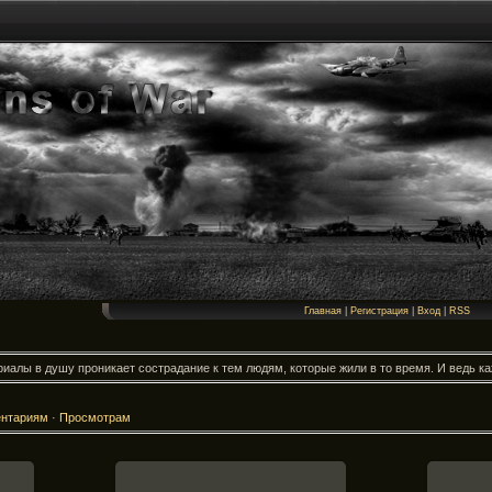
Главная
|
Регистрация
|
Вход
|
RSS
иалы в душу проникает сострадание к тем людям, которые жили в то время. И ведь каж
нтариям
·
Просмотрам