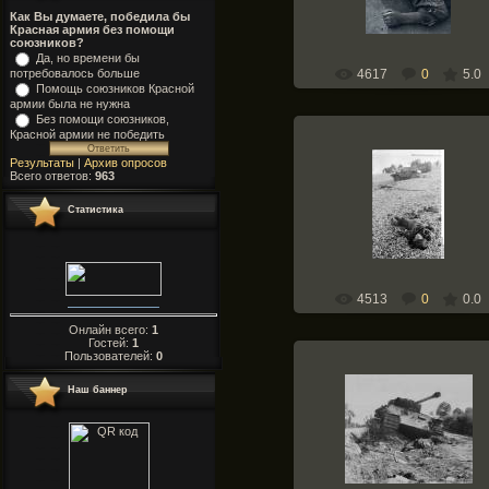
Как Вы думаете, победила бы
Красная армия без помощи
союзников?
Да, но времени бы
потребовалось больше
4617
0
5.0
Помощь союзников Красной
армии была не нужна
Без помощи союзников,
Красной армии не победить
18.05.2010
Результаты
|
Архив опросов
Всего ответов:
963
Dead Canadian soldier on the be
after the failed raid on Dieppe,
Статистика
France, Aug 1942; note Daimle
Scout Car and Chur...
Weapons-of-War
4513
0
0.0
Онлайн всего:
1
Гостей:
1
Пользователей:
0
Наш баннер
12.05.2010
Weapons-of-War