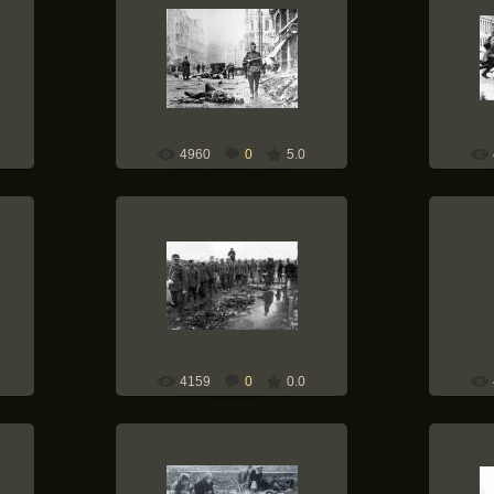
05.10.2011
Советский солдат идет мимо
Сове
кин
убитого гауптштурмффюрера
новой по
а-
СС в Берлине на перекрестке
передне
Шоссештрассе и
сержан
Ораниенбургерштрассе....
Weapons-of-War
4960
0
5.0
05.10.2011
Немецких военнопленных
ы и
проводят по концлагерю Майданек
Красноа
в Польше мимо останков узников.
1944
Weapons-of-War
4159
0
0.0
09.09.2010