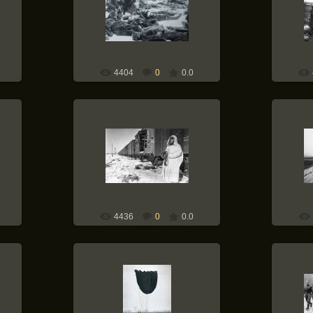
Советские военнопленные,
убитые немцами накануне сдачи
Ростова-на-Дону, февраль 1943 г.
Weapons-of-War
4404
0
0.0
09.09.2010
Weapons-of-War
4436
0
0.0
30.08.2010
Weapons-of-War