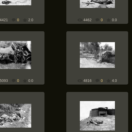
4421
0
2.0
4462
0
0.0
12.05.2010
12.05.2010
Weapons-of-War
Weapons-of-War
5093
0
0.0
4816
0
4.0
12.05.2010
12.05.2010
Weapons-of-War
Weapons-of-War