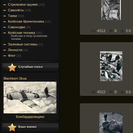
15.09.2010
Стрелковое оружие
[115]
Weapons-of-War
Самолёты
[428]
Танки
[640]
Колёсная бронетехника
[147]
Самоходки
[58]
4512
0
5.0
Колёсная техника
[182]
Колёсная и полу-гусеничная
техника
Залповые системы
[15]
Личности
[44]
Флот
[25]
09.09.2010
Случайная статья
Weapons-of-War
Blackburn Skua
4522
0
0.0
Бомбардировщики
30.08.2010
Ваше мнение
Weapons-of-War