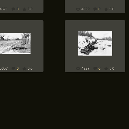
4671
0
0.0
4638
0
5.0
18.10.2009
18.10.2009
sarchiv Bild 183 J28733,
Bundesarchiv Bild 183 J28644,
dpommern, gefallene
Ungarn, gefallene Rotarmisten
soldaten, zerstörte Panzer
Weapons-of-War
Weapons-of-War
5057
0
0.0
4827
0
5.0