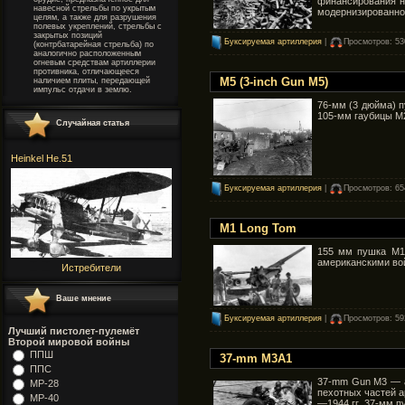
финансирования н
навесной стрельбы по укрытым
модернизированног
целям, а также для разрушения
полевых укреплений, стрельбы с
закрытых позиций
Буксируемая артиллерия
|
Просмотров: 53
(контрбатарейная стрельба) по
аналогично расположенным
огневым средствам артиллерии
противника, отличающееся
M5 (3-inch Gun M5)
наличием плиты, передающей
импульс отдачи в землю.
76-мм (3 дюйма) 
105-мм гаубицы M2
Случайная статья
Heinkel He.51
Буксируемая артиллерия
|
Просмотров: 65
M1 Long Tom
155 мм пушка M1 
американскими во
Истребители
Ваше мнение
Буксируемая артиллерия
|
Просмотров: 59
Лучший пистолет-пулемёт
Второй мировой войны
ППШ
37-mm M3A1
ППС
37-mm Gun M3 — а
MP-28
пехотных частей а
MP-40
—1944 гг. 37-мм п