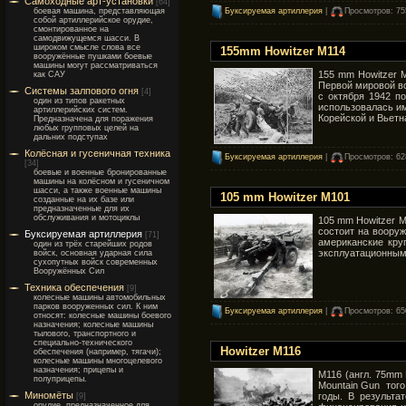
Самоходные арт-установки
[64]
боевая машина, представляющая
Буксируемая артиллерия
|
Просмотров: 75
собой артиллерийское орудие,
смонтированное на
самодвижущемся шасси. В
широком смысле слова все
155mm Howitzer M114
вооружённые пушками боевые
машины могут рассматриваться
155 mm Howitzer 
как САУ
Первой мировой во
Системы залпового огня
[4]
с октября 1942 п
один из типов ракетных
использовалась им
артиллерийских систем.
Корейской и Вьетн
Предназначена для поражения
любых групповых целей на
дальних подступах
Колёсная и гусеничная техника
Буксируемая артиллерия
|
Просмотров: 62
[34]
боевые и военные бронированные
машины на колёсном и гусеничном
шасси, а также военные машины
105 mm Howitzer M101
созданные на их базе или
предназначенные для их
обслуживания и мотоциклы
105 mm Howitzer M
состоит на воору
Буксируемая артиллерия
[71]
американские кру
один из трёх старейших родов
эксплуатационным 
войск, основная ударная сила
сухопутных войск современных
Вооружённых Сил
Техника обеспечения
[9]
колесные машины автомобильных
парков вооруженных сил. К ним
Буксируемая артиллерия
|
Просмотров: 65
относят: колесные машины боевого
назначения; колесные машины
тылового, транспортного и
специально-технического
Howitzer M116
обеспечения (например, тягачи);
колесные машины многоцелевого
назначения; прицепы и
M116 (англ. 75mm
полуприцепы.
Mountain Gun того
Миномёты
годы. В результа
[9]
орудие, предназначенное для