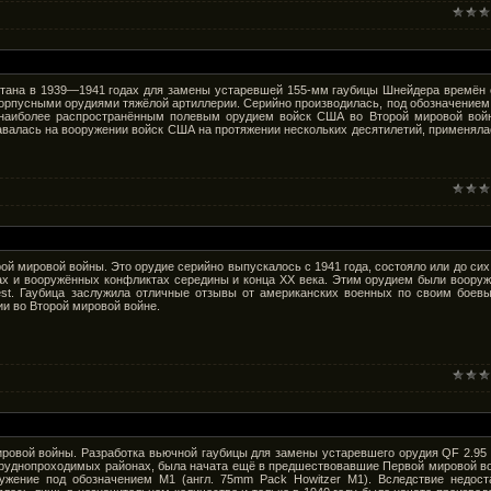
отана в 1939—1941 годах для замены устаревшей 155-мм гаубицы Шнейдера времён
корпусными орудиями тяжёлой артиллерии. Серийно производилась, под обозначением
2, наиболее распространённым полевым орудием войск США во Второй мировой вой
авалась на вооружении войск США на протяжении нескольких десятилетий, применяла
й мировой войны. Это орудие серийно выпускалось с 1941 года, состояло или до сих
нах и вооружённых конфликтах середины и конца XX века. Этим орудием были воору
est. Гаубица заслужила отличные отзывы от американских военных по своим боев
и во Второй мировой войне.
ровой войны. Разработка вьючной гаубицы для замены устаревшего орудия QF 2.95 
х труднопроходимых районах, была начата ещё в предшествовавшие Первой мировой в
ружение под обозначением M1 (англ. 75mm Pack Howitzer M1). Вследствие недост