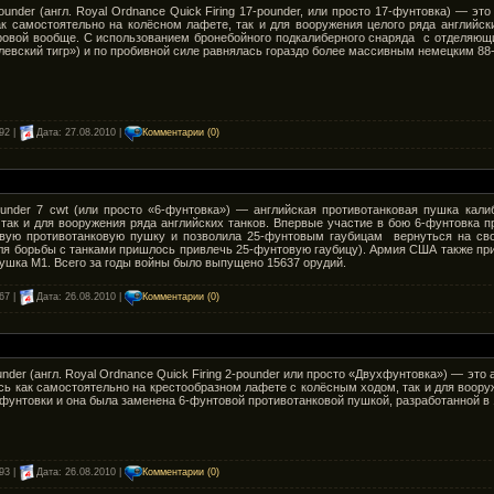
under (англ. Royal Ordnance Quick Firing 17-pounder, или просто 17-фунтовка) — э
ак самостоятельно на колёсном лафете, так и для вооружения целого ряда английс
ровой вообще. С использованием бронебойного подкалиберного снаряда с отделяющи
левский тигр») и по пробивной силе равнялась гораздо более массивным немецким 8
92 |
Дата:
27.08.2010
|
Комментарии (0)
under 7 cwt (или просто «6-фунтовка») — английская противотанковая пушка кал
так и для вооружения ряда английских танков. Впервые участие в бою 6-фунтовка 
вую противотанковую пушку и позволила 25-фунтовым гаубицам вернуться на сво
я борьбы с танками пришлось привлечь 25-фунтовую гаубицу). Армия США также при
ушка M1. Всего за годы войны было выпущено 15637 орудий.
67 |
Дата:
26.08.2010
|
Комментарии (0)
nder (англ. Royal Ordnance Quick Firing 2-pounder или просто «Двухфунтовка») — эт
ь как самостоятельно на крестообразном лафете с колёсным ходом, так и для воору
фунтовки и она была заменена 6-фунтовой противотанковой пушкой, разработанной в 1
93 |
Дата:
26.08.2010
|
Комментарии (0)