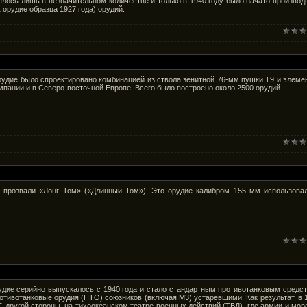
ось лишь в незначительном количестве и только в 1940 году было начато производ
орудие образца 1927 года) орудий.
удие было спроектировано комбинацией из ствола зенитной 76-мм пушки T9 и элеме
мпании и в Северо-восточной Европе. Всего было построено около 2500 орудий.
 прозвали «Лонг Том» («Длинный Том»). Это орудие калибром 155 мм использова
дие серийно выпускалось с 1940 года и стало стандартным противотанковым средс
тивотанковые орудия (ПТО) союзников (включая M3) устаревшими. Как результат, в 
 другой стороны, на тихоокеанском театре военных действий (ТВД), где армии и мор