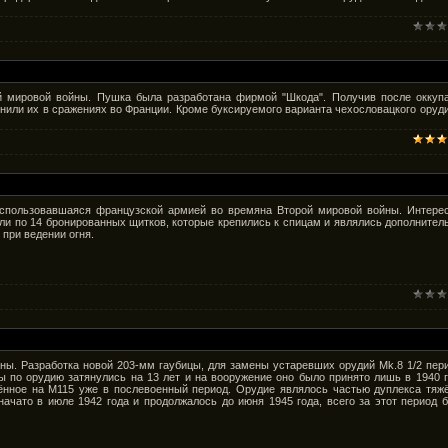
ой мировой войны. Пушка была разработана фирмой "Шкода". Получив после оккуп
нили их в сражениях во Франции. Кроме буксируемого варианта чехословацкого оруди
 использовавшаяся французской армией во времяна Второй мировой войны. Интере
ли по 14 бронированных щитков, которые крепились к спицам и являлись дополнител
 при ведении огня.
ны. Разработка новой 203-мм гаубицы, для замены устаревших орудий Mk.8 1/2 пер
ы по орудию затянулись на 13 лет и на вооружение оно было принято лишь в 1940 г
нённое на M115 уже в послевоенный период. Орудие являлось частью дуплекса тяж
чато в июле 1942 года и продолжалось до июня 1945 года, всего за этот период 