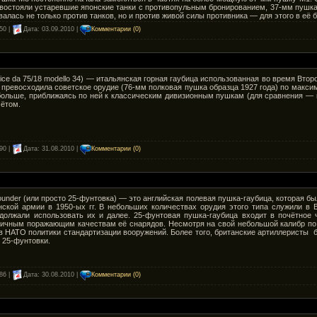
остояли устаревшие японские танки с противопульным бронированием, 37-мм пушка M
алась не только против танков, но и против живой силы противника — для этого в её
50 |
Дата:
03.09.2010
|
Комментарии (0)
bice da 75/18 modello 34) — итальянская горная гаубица использованная во время Вт
, превосходила советское орудие (76-мм полковая пушка образца 1927 года) по макс
ольше, приближаясь по ней к классическим дивизионным пушкам (для сравнения — м
ётом.
90 |
Дата:
31.08.2010
|
Комментарии (0)
under (или просто 25-фунтовка) — это английская полевая пушка-гаубица, которая б
нской армии в 1950-ых гг. В небольших количествах орудия этого типа служили в В
олжали использовать их и далее. 25-фунтовая пушка-гаубица входит в почётное
личным поражающим качествам её снарядов. Несмотря на свой небольшой калибр по 
в НАТО политики стандартизации вооружений. Более того, британские артиллеристы 
 25-фунтовки.
86 |
Дата:
30.08.2010
|
Комментарии (0)