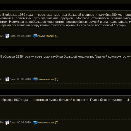
р-5 образца 1939 года — советская мортира большой мощности калибра 280 мм пер
дившимся советским артиллерийским орудием. Мортира отличалась оригинальн
стем. Несмотря на небольшое количество произведённых орудий и ряд недостатков, 
е время состояла на вооружении Советской армии. Всего было построено 47 орудий.
72 |
Дата:
06.08.2010
|
Комментарии (0)
8 образца 1939 года — советская гаубица большой мощности. Главный конструктор — 
77 |
Дата:
06.08.2010
|
Комментарии (0)
 образца 1939 года — советская пушка большой мощности. Главный конструктор — И. 
76 |
Дата:
06.08.2010
|
Комментарии (0)