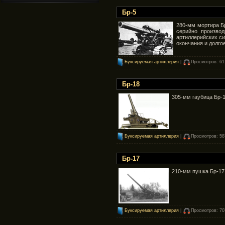
Бр-5
280-мм мортира Б
серийно произво
артиллерийских си
окончания и долго
Буксируемая артиллерия
|
Просмотров: 61
Бр-18
305-мм гаубица Бр-1
Буксируемая артиллерия
|
Просмотров: 58
Бр-17
210-мм пушка Бр-17
Буксируемая артиллерия
|
Просмотров: 70