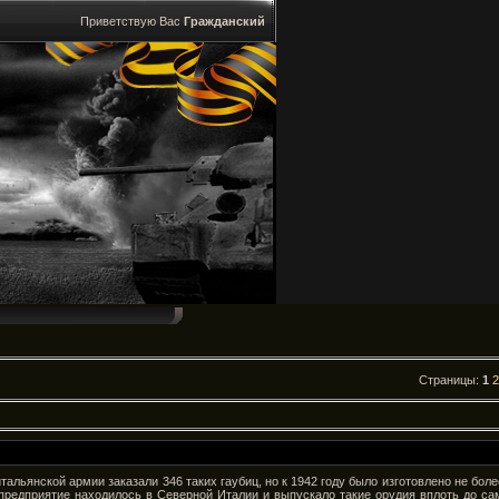
Приветствую Вас
Гражданский
Страницы
:
1
2
тальянской армии заказали 346 таких гаубиц, но к 1942 году было изготовлено не боле
предприятие находилось в Северной Италии и выпускало такие орудия вплоть до са