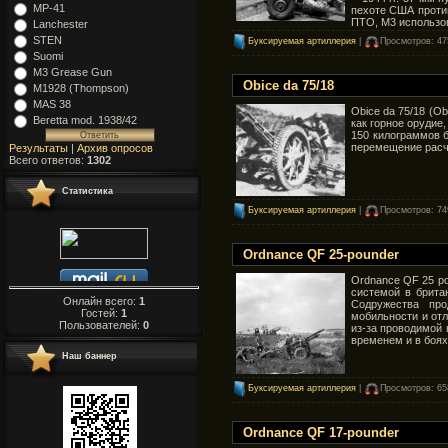
MP-41
пехоте США против
ПТО, M3 использов
Lanchester
STEN
Буксируемая артиллерия
|
Просмотров: 47
Suomi
M3 Grease Gun
Obice da 75/18
М1928 (Thompson)
MAS 38
Obice da 75/18 (O
Beretta mod. 1938/42
как горное орудие
150 килограммов б
перемещение расч
Результаты
|
Архив опросов
Всего ответов:
1302
Статистика
Буксируемая артиллерия
|
Просмотров: 74
Ordnance QF 25-pounder
Ordnance QF 25 po
системой в брита
Онлайн всего:
1
Содружества прод
Гостей:
1
мобильности и от
Пользователей:
0
из-за проводимой 
временем и в боях
Наш баннер
Буксируемая артиллерия
|
Просмотров: 65
Ordnance QF 17-pounder