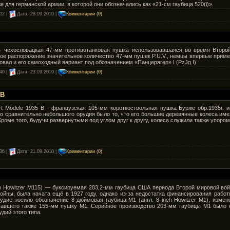
е для германской армии, в которой они обозначались как «21-см гаубица 520(i)».
02 |
Дата:
28.09.2010
|
Комментарии (0)
6 - чехословацкая 47-мм противотанковая пушка использовавшаяся во время Втор
ое распоряжение значительное количество 47-мм пушек P.U.V., немцы впервые приме
вал и его самоходный вариант под обозначением «Панцерягер» I (PzJg I).
40 |
Дата:
23.09.2010
|
Комментарии (0)
 В
rt Modele 1935 В - французская 105-мм короткоствольная пушка Бурже обр.1935г.
о сравнительно небольшого орудия было то, что его большие деревянные колеса име
Кроме того, будучи развернутыми под углом друг к другу, колеса служили также упором
36 |
Дата:
21.09.2010
|
Комментарии (0)
m Howitzer M115) — буксируемая 203,2-мм гаубица США периода Второй мировой вой
йны, была начата ещё в 1927 году, однако из-за недостатка финансирования работ
удие носило обозначение 8-дюймовая гаубица M1 (англ. 8 inch Howitzer M1), изме
чавшего также 155-мм пушку M1. Серийное производство 203-мм гаубицы M1 было на
дий этого типа.