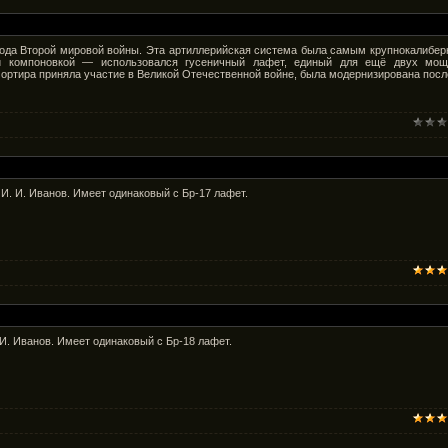
иода Второй мировой войны. Эта артиллерийская система была самым крупнокалибе
ой компоновкой — использовался гусеничный лафет, единый для ещё двух мо
мортира приняла участие в Великой Отечественной войне, была модернизирована посл
И. И. Иванов. Имеет одинаковый с Бр-17 лафет.
И. Иванов. Имеет одинаковый с Бр-18 лафет.