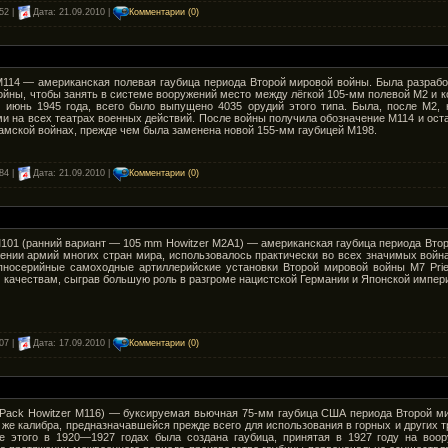
52 |
Дата:
21.09.2010
|
Комментарии (0)
M114 — американская полевая гаубица периода Второй мировой войны. Была разраб
йны, чтобы занять в системе вооружений место между лёгкой 105-мм полевой M2 и 
о июнь 1945 года, всего было выпущено 4035 орудий этого типа. Была, после M
и на всех театрах военных действий. После войны получила обозначение M114 и ост
амской войнах, прежде чем была заменена новой 155-мм гаубицей M198.
84 |
Дата:
21.09.2010
|
Комментарии (0)
101 (ранний вариант — 105 mm Howitzer M2A1) — американская гаубица периода Второ
жении армий многих стран мира, использовалось практически во всех значимых вой
пносерийные самоходные артиллерийские установки Второй мировой войны M7 Pri
качествам, сыграв большую роль в разгроме нацистской Германии и Японской импери
07 |
Дата:
17.09.2010
|
Комментарии (0)
 Pack Howitzer M116) — буксируемая вьючная 75-мм гаубица США периода Второй ми
 же калибра, предназначавшейся прежде всего для использования в горных и други
те этого в 1920—1927 годах была создана гаубица, принятая в 1927 году на воо