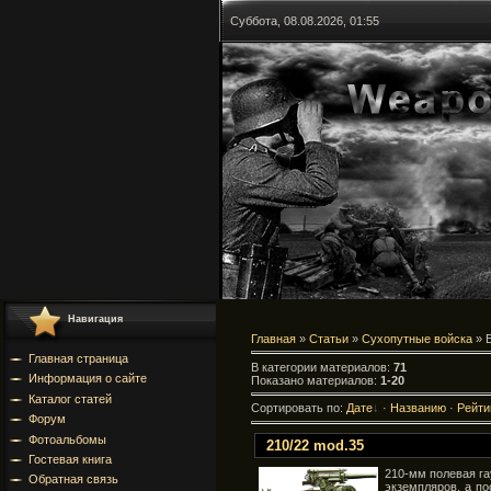
Суббота, 08.08.2026, 01:55
Навигация
Главная
»
Статьи
»
Сухопутные войска
» 
Главная страница
В категории материалов
:
71
Информация о сайте
Показано материалов
:
1-20
Каталог статей
Сортировать по
:
Дате
·
Названию
·
Рейти
Форум
Фотоальбомы
210/22 mod.35
Гостевая книга
210-мм полевая гау
Обратная связь
экземпляров, а п