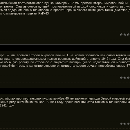
то английская противотанковая пушка калибра 76.2 мм времён Второй мировой войны.
ких танков. Она является лучшей противотанковой пушкой союзников и одним из лу
мся поддоном она была способна пробить броню любого немецкого танка (включая 
8-миллиметровым пушкам PaK-43.
ибра 57 мм времён Второй мировой войны. Она использовалась как самостоятельн
приняла на североафриканском театре военных действий в апреле 1942 года. Она бы
ю обычную работу по стрельбе с закрытых позиций (из-за недостаточной мощност
няла 6-фунтовку в качестве основного противотанкового орудия под обозначением 5
о английская противотанковая пушка калибра 40 мм раннего периода Второй мировой во
жения ряда английских танков. В 1941 году броня большинства танков была непрониц
941 году.