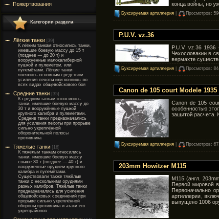
Пожертвования
конца войны, но уж
Буксируемая артиллерия
|
Просмотров: 59
Категории раздела
P.U.V. vz.36
Лёгкие танки
[39]
К лёгким танкам относились танки,
P.U.V. vz.36 193
имевшие боевую массу до 15 т
Чехословакии в св
(позднее — до 20 т) и
вермахте существо
вооружённые малокалиберной
пушкой и пулемётом, или
Буксируемая артиллерия
|
Просмотров: 84
пулемётами. Лёгкие танки
являлись основным средством
усиления пехоты или конницы во
всех видах общевойскового боя
Canon de 105 court Modele 1935
Средние танки
[35]
К средним танкам относились
Canon de 105 cou
танки, имевшие боевую массу до
особенностью этог
30 т и вооружённые пушкой
крупного калибра и пулемётами.
защитой расчета. 
Средние танки предназначались
для усиления пехоты при прорыве
сильно укреплённой
оборонительной полосы
противника
Буксируемая артиллерия
|
Просмотров: 67
Тяжелые танки
[16]
К тяжёлым танкам относились
танки, имевшие боевую массу
свыше 30 т (позднее — 40 т) и
203mm Howitzer M115
вооружённые орудием крупного
калибра и пулемётами.
Существовали также тяжёлые
M115 (англ. 203m
танки с несколькими орудиями
Первой мировой во
разных калибров. Тяжёлые танки
Первоначально ор
предназначались для усиления
артиллерии, вклю
общевойсковых соединений при
прорыве сильно укреплённой
выпущено 1006 ору
обороны противника и атаки его
укрепрайонов