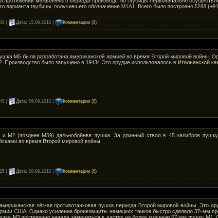
а протяжении межвоенного периода производство гаубицы первоначально осуществлял
о варианта гаубицы, получившего обозначение M1A1. Всего было построено 5288 (+91 
00 |
Дата:
15.09.2010
|
Комментарии (0)
пушка M5 была разработана американской армией во время Второй мировой войны. Ор
. Производство было запущено в 1943г. Это орудие использовалось в Итальянской ка
40 |
Дата:
09.09.2010
|
Комментарии (0)
и M2 (позднее M59) дальнобойнвя пушка. За длинный ствол в 45 калибров пушку
йсками во время Второй мировой войны.
25 |
Дата:
08.09.2010
|
Комментарии (0)
мериканская лёгкая противотанковая пушка периода Второй мировой войны. Это ору
рмии США. Однако усиление бронезащиты немецких танков быстро сделало 37-мм про
ушка M3 постепенно начала заменяться в частях на более мощную 57-мм пушку M1. С