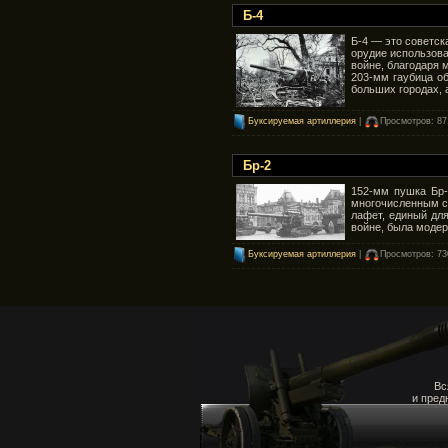
Б-4
Б-4 — это советск
орудие использов
войне, благодаря 
203-мм гаубица об
больших городах, 
Буксируемая артиллерия
|
Просмотров: 87
Бр-2
152-мм пушка Бр-
многочисленным с
лафет, единый дл
войне, была модер
Буксируемая артиллерия
|
Просмотров: 73
Вс
и пред