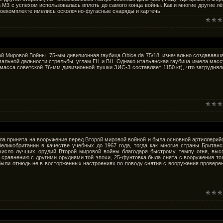
3 с успехом использовалась вплоть до самого конца войны. Как и многие другие лё
 боекомплекте имелись осколочно-фугасные снаряды и картечь.
орой Мировой Войны. 75-мм дивизионная гаубица Obice da 75/18, изначально создававш
имальной дальности стрельбы, углам ГН и ВН. Однако итальянская гаубица имела масс
асса советской 76-мм дивизионной пушки ЗИС-3 составляет 1150 кг), что затруднял
ыла принята на вооружение перед Второй мировой войной и была основной артиллерий
еликобритании в качестве учебных до 1967 года, тогда как многие страны Британс
 число лучших орудий Второй мировой войны благодаря быстрому темпу огня, выс
сравнению с другими орудиями той эпохи, 25-фунтовка была снята с вооружения то
были отнюдь не в восторженных настроениях по поводу снятия с вооружения провере