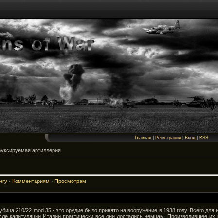
Главная
|
Регистрация
|
Вход
|
RSS
Буксируемая артиллерия
нгу
·
Комментариям
·
Просмотрам
бица 210/22 mod.35 - это орудие было принято на вооружение в 1938 году. Всего для и
осле капитуляции Италии практически все они достались немцам. Производившее их 