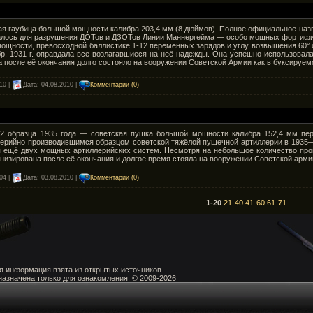
ая гаубица большой мощности калибра 203,4 мм (8 дюймов). Полное официальное наз
алось для разрушения ДОТов и ДЗОТов Линии Маннергейма — особо мощных фортифик
мощности, превосходной баллистике 1-12 переменных зарядов и углу возвышения 60°
р. 1931 г. оправдала все возлагавшиеся на неё надежды. Она успешно использовала
а после её окончания долго состояло на вооружении Советской Армии как в буксируем
10 |
Дата:
04.08.2010
|
Комментарии (0)
2 образца 1935 года — советская пушка большой мощности калибра 152,4 мм пе
ерийно производившимся образцом советской тяжёлой пушечной артиллерии в 1935—
я ещё двух мощных артиллерийских систем. Несмотря на небольшое количество прои
низирована после её окончания и долгое время стояла на вооружении Советской армии
04 |
Дата:
03.08.2010
|
Комментарии (0)
1-20
21-40
41-60
61-71
я информация взята из открытых источников
назначена только для ознакомления. © 2009-2026