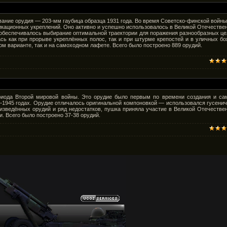
вание орудия — 203-мм гаубица образца 1931 года. Во время Советско-финской войны
ационных укреплений. Оно активно и успешно использовалось в Великой Отечестве
 обеспечивалось выбирание оптимальной траектории для поражения разнообразных це
сь как при прорыве укреплённых полос, так и при штурме крепостей и в уличных бо
ом варианте, так и на самоходном лафете. Всего было построено 889 орудий.
риода Второй мировой войны. Это орудие было первым по времени создания и с
1945 годах. Орудие отличалось оригинальной компоновкой — использовался гусени
зведённых орудий и ряд недостатков, пушка приняла участие в Великой Отечестве
. Всего было построено 37-38 орудий.