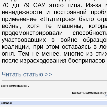
70 до 79 САУ этого типа. Из-за
ненадёжности и постоянной пробл
применение «Ягдтигров» было огр
войны, хотя те машины, котор
продемонстрировали способн
участвовавших в войне образцов
коалиции, при этом оставаясь в л
огня. Тем не менее, многие из э
после израсходования боеприпасов 
Читать статью >>
Всего комментариев
:
0
Добавлять комментарии могу
[
Р
Calendar