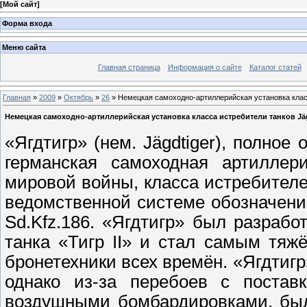
[
Мой сайт
]
Форма входа
Меню сайта
Главная страница
Информация о сайте
Каталог статей
Главная
»
2009
»
Октябрь
»
26
» Немецкая самоходно-артиллерийская установка класс
Немецкая самоходно-артиллерийская установка класса истребители танков Jäg
«Ягдтигр» (нем. Jägdtiger), полное
германская самоходная артиллер
мировой войны, класса истребителе
ведомственной системе обозначени
Sd.Kfz.186. «Ягдтигр» был разраб
танка «Тигр II» и стал самым тя
бронетехники всех времён. «Ягдтигр
однако из-за перебоев с постав
воздушными бомбардировками, был