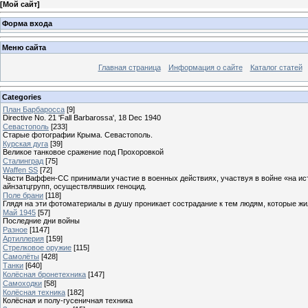
[
Мой сайт
]
Форма входа
Меню сайта
Главная страница
Информация о сайте
Каталог статей
Categories
План Барбаросса
[9]
Directive No. 21 'Fall Barbarossa', 18 Dec 1940
Севастополь
[233]
Старые фотографии Крыма. Севастополь.
Курская дуга
[39]
Великое танковое сражение под Прохоровкой
Сталинград
[75]
Waffen SS
[72]
Части Ваффен-СС принимали участие в военных действиях, участвуя в войне «на ист
айнзатцгрупп, осуществлявших геноцид.
Поле брани
[118]
Глядя на эти фотоматериалы в душу проникает сострадание к тем людям, которые жили
Май 1945
[57]
Последние дни войны
Разное
[1147]
Артиллерия
[159]
Стрелковое оружие
[115]
Самолёты
[428]
Танки
[640]
Колёсная бронетехника
[147]
Самоходки
[58]
Колёсная техника
[182]
Колёсная и полу-гусеничная техника