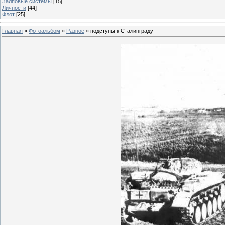
Залповые системы
[15]
Личности
[44]
Флот
[25]
Главная
»
Фотоальбом
»
Разное
» подступы к Сталинграду