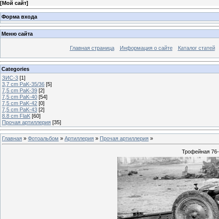
[
Мой сайт
]
Форма входа
Меню сайта
Главная страница
Информация о сайте
Каталог статей
Categories
ЗИС-3
[1]
3,7 cm PaK-35/36
[5]
7,5 cm PaK-39
[2]
7,5 cm PaK-40
[54]
7,5 cm PaK-42
[0]
7,5 cm PaK-43
[2]
8.8 cm FlaK
[60]
Прочая артиллерия
[35]
Главная
»
Фотоальбом
»
Артиллерия
»
Прочая артиллерия
»
Трофейная 76-