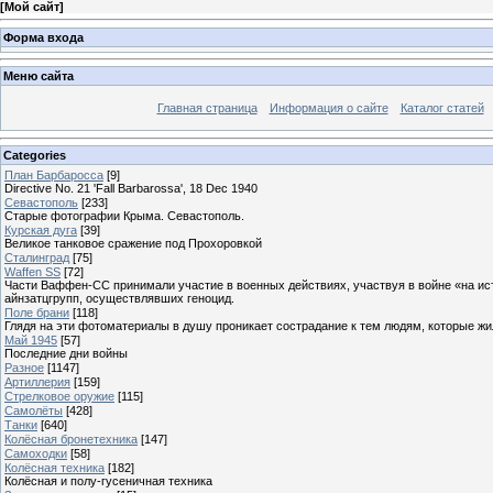
[
Мой сайт
]
Форма входа
Меню сайта
Главная страница
Информация о сайте
Каталог статей
Categories
План Барбаросса
[9]
Directive No. 21 'Fall Barbarossa', 18 Dec 1940
Севастополь
[233]
Старые фотографии Крыма. Севастополь.
Курская дуга
[39]
Великое танковое сражение под Прохоровкой
Сталинград
[75]
Waffen SS
[72]
Части Ваффен-СС принимали участие в военных действиях, участвуя в войне «на ист
айнзатцгрупп, осуществлявших геноцид.
Поле брани
[118]
Глядя на эти фотоматериалы в душу проникает сострадание к тем людям, которые жили
Май 1945
[57]
Последние дни войны
Разное
[1147]
Артиллерия
[159]
Стрелковое оружие
[115]
Самолёты
[428]
Танки
[640]
Колёсная бронетехника
[147]
Самоходки
[58]
Колёсная техника
[182]
Колёсная и полу-гусеничная техника