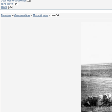
Залповые системы
[15]
Личности
[44]
Флот
[25]
Главная
»
Фотоальбом
»
Поле брани
» pole64