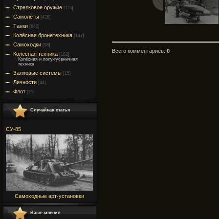
Стрелковое оружие
[115]
Самолёты
[428]
Танки
[640]
Колёсная бронетехника
[147]
Самоходки
[58]
Всего комментариев
:
0
Колёсная техника
[182]
Колёсная и полу-гусеничная
техника
Залповые системы
[15]
Личности
[44]
Флот
[25]
Случайная статья
СУ-85
Самоходные арт-установки
Ваше мнение