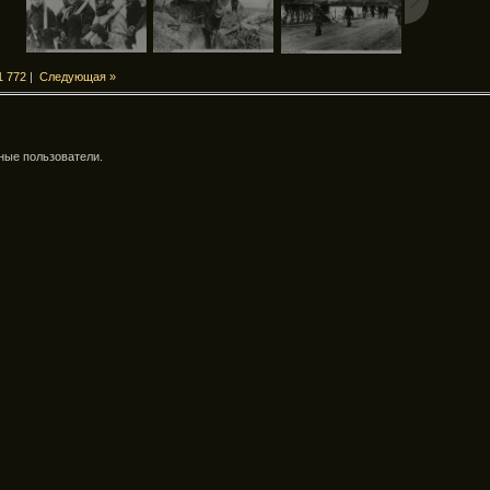
1
772
|
Следующая »
ные пользователи.