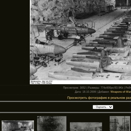
Просмотров
: 3052 |
Размеры
: 774x600px/83.9Kb |
Рейт
Дата
: 18.10.2009 |
Добавил
:
Weapons-of-War
Просмотреть фотографию в реальном ра