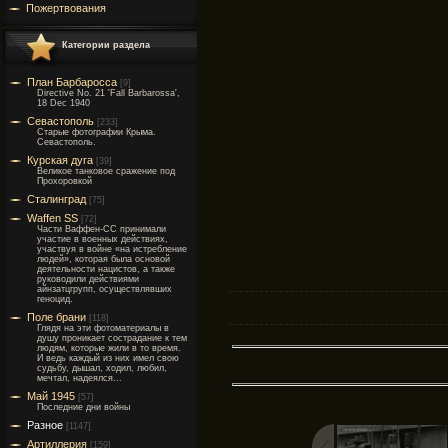
Пожертвования
Категории раздела
План Барбаросса
[9]
Directive No. 21 'Fall Barbarossa',
18 Dec 1940
Севастополь
[233]
Старые фотографии Крыма.
Севастополь.
Курская дуга
[39]
Великое танковое сражение под
Прохоровкой
Сталинград
[75]
Waffen SS
[72]
Части Ваффен-СС принимали
участие в военных действиях,
участвуя в войне «на истребление
людей», которая была основой
деятельности нацистов, а также
руководили действиями
айнзатцгрупп, осуществлявших
геноцид.
Поле брани
[118]
Глядя на эти фотоматериалы в
душу проникает сострадание к тем
людям, которые жили в то время.
И ведь каждый из них имел свою
судьбу, дышал, ходил, любил,
мечтал, надеялся...
Май 1945
[57]
Последние дни войны
Разное
[1147]
Артиллерия
[159]