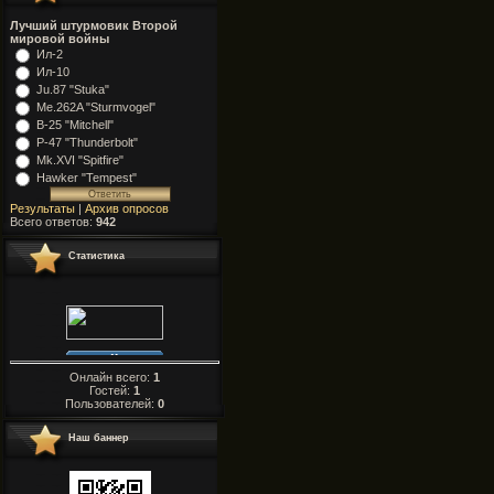
Лучший штурмовик Второй
мировой войны
Ил-2
Ил-10
Ju.87 "Stuka"
Me.262A "Sturmvogel"
В-25 "Mitchell"
Р-47 "Thunderbolt"
Mk.XVI "Spitfire"
Hawker "Tempest"
Результаты
|
Архив опросов
Всего ответов:
942
Статистика
Онлайн всего:
1
Гостей:
1
Пользователей:
0
Наш баннер