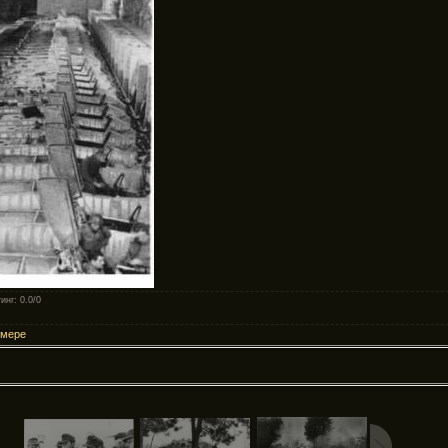
инг
: 0.0/0
змере