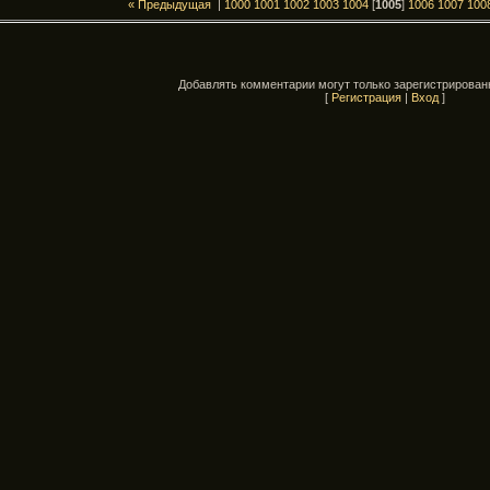
« Предыдущая
|
1000
1001
1002
1003
1004
[
1005
]
1006
1007
100
Добавлять комментарии могут только зарегистрирован
[
Регистрация
|
Вход
]