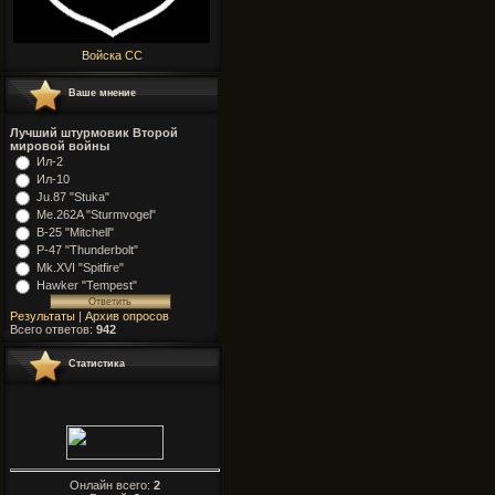
Войска СС
Ваше мнение
Лучший штурмовик Второй
мировой войны
Ил-2
Ил-10
Ju.87 "Stuka"
Me.262A "Sturmvogel"
В-25 "Mitchell"
Р-47 "Thunderbolt"
Mk.XVI "Spitfire"
Hawker "Tempest"
Результаты
|
Архив опросов
Всего ответов:
942
Статистика
Онлайн всего:
2