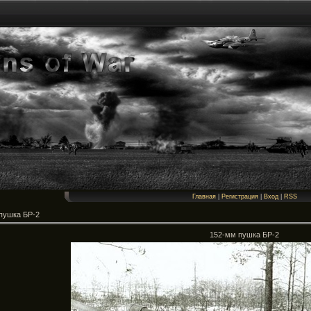
Главная
|
Регистрация
|
Вход
|
RSS
пушка БР-2
152-мм пушка БР-2