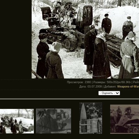
Просмотров
: 2380 |
Размеры
: 500x352px/69.3Kb |
Рейт
Дата
: 03.07.2009 |
Добавил
:
Weapons-of-War