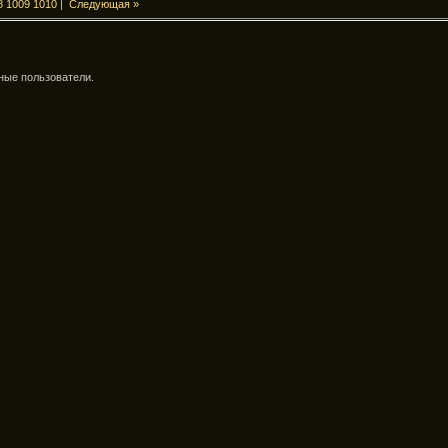
8
1009
1010
|
Следующая »
ные пользователи.