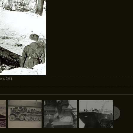
инг
: 5.0/1