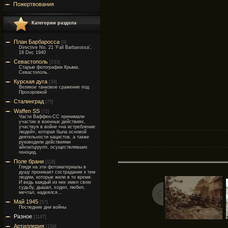
Пожертвования
Категории раздела
План Барбаросса
[9]
Directive No. 21 'Fall Barbarossa',
18 Dec 1940
Севастополь
[233]
Старые фотографии Крыма.
Севастополь.
Курская дуга
[39]
Великое танковое сражение под
Прохоровкой
Сталинград
[75]
Waffen SS
[72]
Части Ваффен-СС принимали
участие в военных действиях,
участвуя в войне «на истребление
людей», которая была основой
деятельности нацистов, а также
руководили действиями
айнзатцгрупп, осуществлявших
геноцид.
Поле брани
[118]
Глядя на эти фотоматериалы в
душу проникает сострадание к тем
людям, которые жили в то время.
И ведь каждый из них имел свою
судьбу, дышал, ходил, любил,
мечтал, надеялся...
Май 1945
[57]
Последние дни войны
Разное
[1147]
Артиллерия
[159]