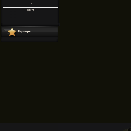
-->
This feature is for Premium users only!
This feature is for Premium users only!
Партнёры
This feature is for Premium users only!
"
.
"
This feature is for Premium users
only!