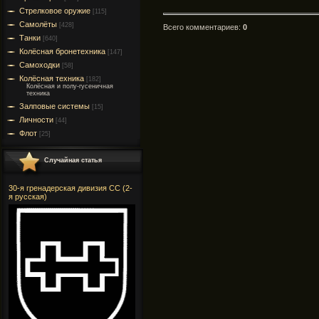
Стрелковое оружие
[115]
Самолёты
[428]
Всего комментариев
:
0
Танки
[640]
Колёсная бронетехника
[147]
Самоходки
[58]
Колёсная техника
[182]
Колёсная и полу-гусеничная
техника
Залповые системы
[15]
Личности
[44]
Флот
[25]
Случайная статья
30-я гренадерская дивизия СС (2-
я русская)