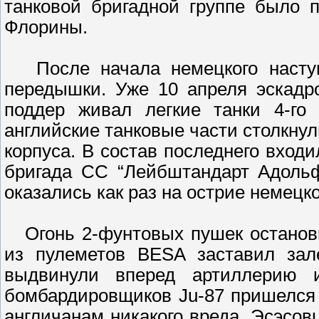
танковой бригадной группе было 
Флорины.
После начала немецкого наступ
передышки. Уже 10 апреля эскадр
поддер живал легкие танки 4-го 
английские танковые части столкнули
корпуса. В состав последнего вход
бригада СС “Лейбштандарт Адольф
оказались как раз на острие немецк
Огонь 2-фунтовых пушек останови
из пулеметов BESA заставил зал
выдвинули вперед артиллерию 
бомбардировщиков Ju-87 пришелся 
англичанам никакого вреда. Эсэсов