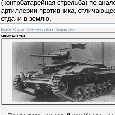
(контрбатарейная стрельба) по ана
артиллерии противника, отличающе
отдачи в землю.
Главная
»
Статьи
»
Сухопутные войска
»
Средние танки
Cruiser Tank Mk.II