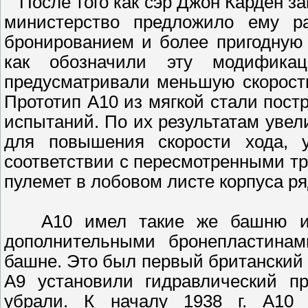
После того как сэр Джон Карден зак
министерство предложило ему р
бронированием и более пригодную 
как обозначили эту модифика
предусматривали меньшую скорост
Прототип A10 из мягкой стали пост
испытаний. По их результатам увел
для повышения скорости хода,
соответствии с пересмотренными т
пулемет в лобовом листе корпуса р
А10 имел такие же башню и о
дополнительными бронепластинам
башне. Это был первый британский 
А9 установили гидравлический п
убрали. К началу 1938 г. А10