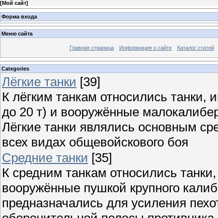
[
Мой сайт
]
Форма входа
Меню сайта
Главная страница
Информация о сайте
Каталог статей
Categories
Лёгкие танки
[39]
К лёгким танкам относились танки, 
до 20 т) и вооружённые малокалибе
Лёгкие танки являлись основным ср
всех видах общевойскового боя
Средние танки
[35]
К средним танкам относились танки,
вооружённые пушкой крупного калиб
предназначались для усиления пехо
оборонительной полосы противника